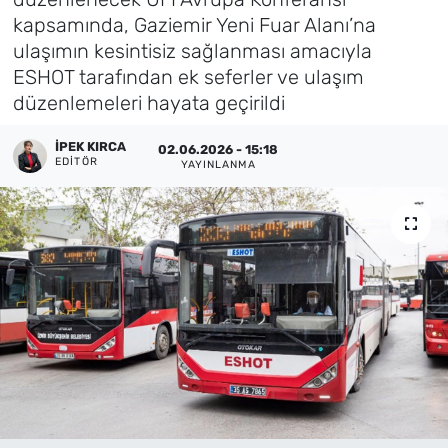
kapsamında, Gaziemir Yeni Fuar Alanı’na
Künye
ulaşımın kesintisiz sağlanması amacıyla
ESHOT tarafından ek seferler ve ulaşım
İletişim
düzenlemeleri hayata geçirildi
İPEK KIRCA
02.06.2026 - 15:18
EDITÖR
YAYINLANMA