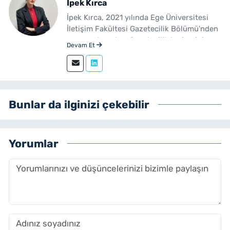
İpek Kırca
İpek Kırca, 2021 yılında Ege Üniversitesi
İletişim Fakültesi Gazetecilik Bölümü'nden
mezun olmuştur. Gazetecilik kariyerini
Devam Et
sürdüren Kırca, 2023 yılından bu yana
yenibakishaber.com bünyesinde muhabir
ve editör olarak görev yapmaktadır.
Bunlar da ilginizi çekebilir
Yorumlar