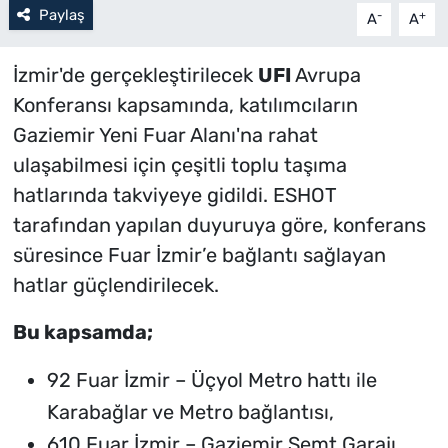
Paylaş
-
+
A
A
İzmir'de gerçekleştirilecek
UFI
Avrupa
Konferansı kapsamında, katılımcıların
Gaziemir Yeni Fuar Alanı'na rahat
ulaşabilmesi için çeşitli toplu taşıma
hatlarında takviyeye gidildi. ESHOT
tarafından yapılan duyuruya göre, konferans
süresince Fuar İzmir’e bağlantı sağlayan
hatlar güçlendirilecek.
Bu kapsamda;
92 Fuar İzmir – Üçyol Metro hattı ile
Karabağlar ve Metro bağlantısı,
610 Fuar İzmir – Gaziemir Semt Garajı