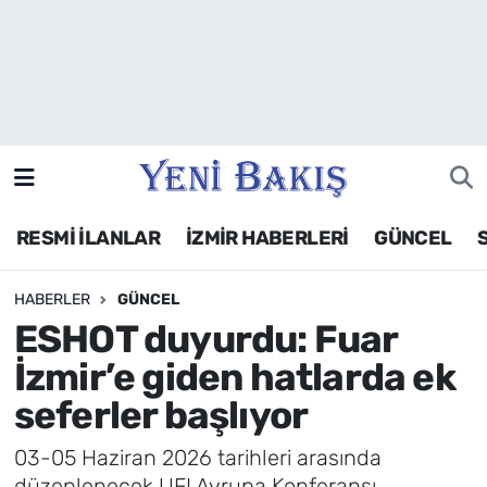
İzmir
Güncel
Ekonomi
RESMİ İLANLAR
İZMİR HABERLERİ
GÜNCEL
Siyaset
HABERLER
GÜNCEL
Asayiş / Polis-Adliye
ESHOT duyurdu: Fuar
Spor
İzmir’e giden hatlarda ek
seferler başlıyor
Magazin
03-05 Haziran 2026 tarihleri arasında
Foto Galeri
düzenlenecek UFI Avrupa Konferansı