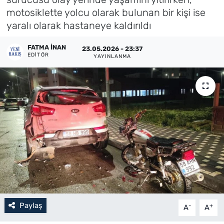
motosiklette yolcu olarak bulunan bir kişi ise
Künye
yaralı olarak hastaneye kaldırıldı
İletişim
FATMA İNAN
23.05.2026 - 23:37
EDITÖR
YAYINLANMA
Paylaş
-
+
A
A