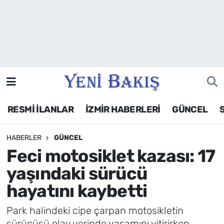
İzmir
Güncel
Ekonomi
RESMİ İLANLAR
İZMİR HABERLERİ
GÜNCEL
Siyaset
HABERLER
GÜNCEL
Asayiş / Polis-Adliye
Feci motosiklet kazası: 17
Spor
yaşındaki sürücü
hayatını kaybetti
Magazin
Park halindeki cipe çarpan motosikletin
Foto Galeri
sürücüsü olay yerinde yaşamını yitirirken,