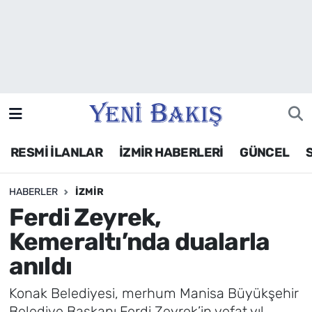
İzmir
Güncel
Ekonomi
RESMİ İLANLAR
İZMİR HABERLERİ
GÜNCEL
Siyaset
HABERLER
İZMIR
Asayiş / Polis-Adliye
Ferdi Zeyrek,
Spor
Kemeraltı’nda dualarla
anıldı
Magazin
Konak Belediyesi, merhum Manisa Büyükşehir
Foto Galeri
Belediye Başkanı Ferdi Zeyrek’in vefat yıl