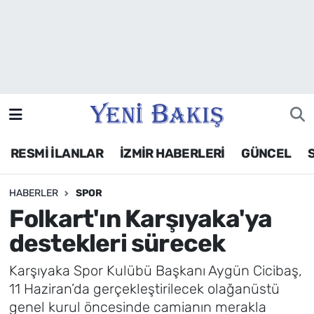
İzmir
Güncel
Ekonomi
RESMİ İLANLAR
İZMİR HABERLERİ
GÜNCEL
Siyaset
HABERLER
SPOR
Asayiş / Polis-Adliye
Folkart'ın Karşıyaka'ya
Spor
destekleri sürecek
Magazin
Karşıyaka Spor Kulübü Başkanı Aygün Cicibaş,
11 Haziran’da gerçekleştirilecek olağanüstü
Foto Galeri
genel kurul öncesinde camianın merakla