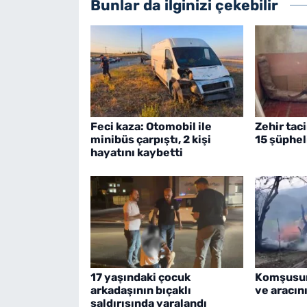
Bunlar da ilginizi çekebilir
Feci kaza: Otomobil ile
Zehir tac
minibüs çarpıştı, 2 kişi
15 şüphel
hayatını kaybetti
17 yaşındaki çocuk
Komşusun
arkadaşının bıçaklı
ve aracın
saldırısında yaralandı