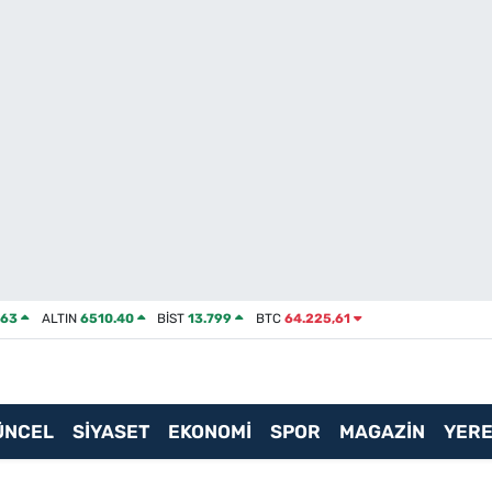
463
ALTIN
6510.40
BİST
13.799
BTC
64.225,61
ÜNCEL
SİYASET
EKONOMİ
SPOR
MAGAZİN
YERE