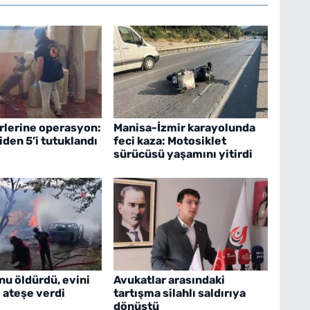
irlerine operasyon:
Manisa-İzmir karayolunda
iden 5’i tutuklandı
feci kaza: Motosiklet
sürücüsü yaşamını yitirdi
u öldürdü, evini
Avukatlar arasındaki
ı ateşe verdi
tartışma silahlı saldırıya
dönüştü