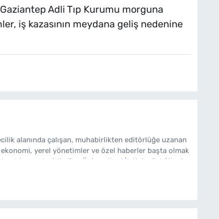
a Gaziantep Adli Tıp Kurumu morguna
birimler, iş kazasının meydana geliş nedenine
cilik alanında çalışan, muhabirlikten editörlüğe uzanan
 ekonomi, yerel yönetimler ve özel haberler başta olmak
ten bir gazetecidir. Ege Üniversitesi İletişim Fakültesi
bakishaber.com'da Haber Müdürü olarak çalışmalarını