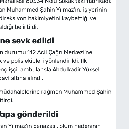
i Mahallesi 60334 Nolu Sokak'taki fabrikada
yan Muhammed Şahin Yılmaz'ın, iş yerinin
direksiyon hakimiyetini kaybettiği ve
dığı belirtildi.
ine sevk edildi
n durumu 112 Acil Çağrı Merkezi'ne
ve polis ekipleri yönlendirildi. İlk
nç işçi, ambulansla Abdulkadir Yüksel
avi altına alındı.
m müdahalelerine rağmen Muhammed Şahin
tirdi.
 tıpa gönderildi
 Yılmaz'ın cenazesi, ölüm nedeninin