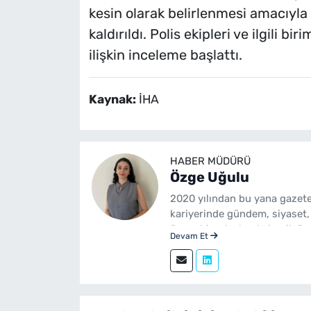
kesin olarak belirlenmesi amacıyl
kaldırıldı. Polis ekipleri ve ilgili 
ilişkin inceleme başlattı.
Kaynak:
İHA
HABER MÜDÜRÜ
Özge Uğulu
2020 yılından bu yana gazete
kariyerinde gündem, siyaset,
üzere birçok alanda içerik üre
Devam Et
Gazetecilik mezunudur. yeni
sürdürmektedir.