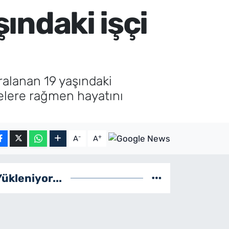
şındaki işçi
aralanan 19 yaşındaki
elere rağmen hayatını
-
+
A
A
Yükleniyor...