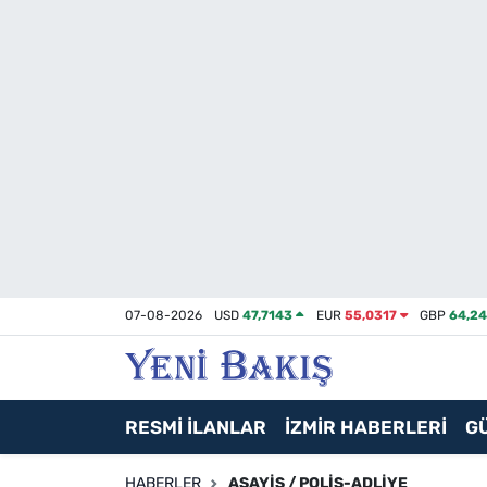
İzmir
Güncel
Ekonomi
Siyaset
Asayiş / Polis-Adliye
07-08-2026
USD
47,7143
EUR
55,0317
GBP
64,2
Spor
Magazin
RESMİ İLANLAR
İZMİR HABERLERİ
G
Foto Galeri
HABERLER
ASAYIŞ / POLIS-ADLIYE