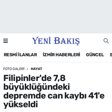
İzmir
Güncel
Ekonomi
RESMİ İLANLAR
İZMİR HABERLERİ
GÜNCEL
Siyaset
FOTO GALERI
HAYAT
Asayiş / Polis-Adliye
Filipinler'de 7,8
Spor
büyüklüğündeki
depremde can kaybı 41'e
Magazin
yükseldi
Foto Galeri