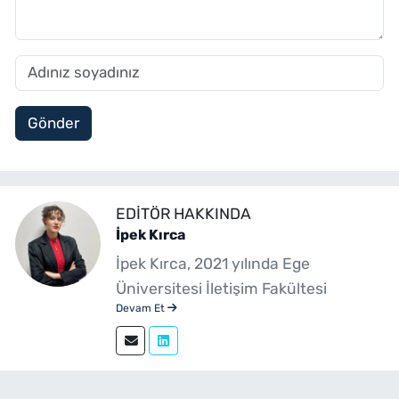
Gönder
EDITÖR HAKKINDA
İpek Kırca
İpek Kırca, 2021 yılında Ege
Üniversitesi İletişim Fakültesi
Devam Et
Gazetecilik Bölümü'nden mezun
olmuştur. Gazetecilik kariyerini
sürdüren Kırca, 2023 yılından bu
yana yenibakishaber.com