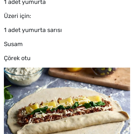
1 adet yumurta
Üzeri için:
1 adet yumurta sarısı
Susam
Çörek otu