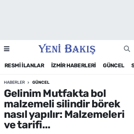
İzmir
Güncel
Ekonomi
RESMİ İLANLAR
İZMİR HABERLERİ
GÜNCEL
Siyaset
HABERLER
GÜNCEL
Asayiş / Polis-Adliye
Gelinim Mutfakta bol
Spor
malzemeli silindir börek
nasıl yapılır: Malzemeleri
Magazin
ve tarifi...
Foto Galeri