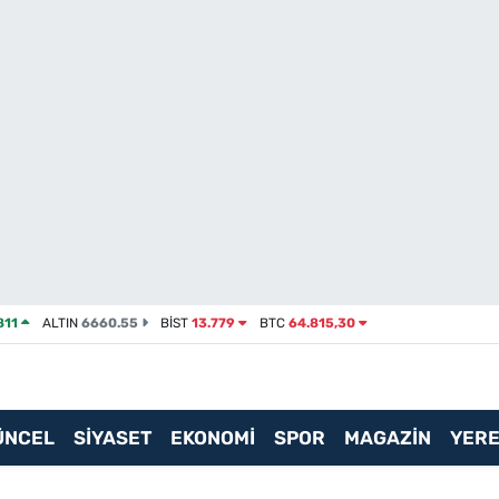
811
ALTIN
6660.55
BİST
13.779
BTC
64.815,30
ÜNCEL
SİYASET
EKONOMİ
SPOR
MAGAZİN
YERE