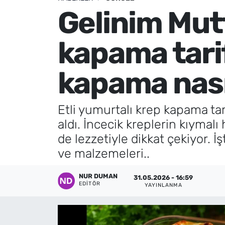
Gelinim Mutf
Künye
kapama tarif
İletişim
kapama nasıl
Etli yumurtalı krep kapama tari
aldı. İncecik kreplerin kıyma
de lezzetiyle dikkat çekiyor. İ
ve malzemeleri..
NUR DUMAN
31.05.2026 - 16:59
EDITÖR
YAYINLANMA