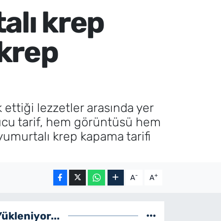
alı krep
 krep
 ettiği lezzetler arasında yer
rucu tarif, hem görüntüsü hem
 yumurtalı krep kapama tarifi
-
+
A
A
Yükleniyor...