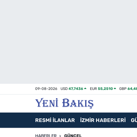
İzmir
Güncel
Ekonomi
Siyaset
Asayiş / Polis-Adliye
09-08-2026
USD
47,7436
EUR
55,2510
GBP
64,4
Spor
Magazin
RESMİ İLANLAR
İZMİR HABERLERİ
G
Foto Galeri
HABERLER
GÜNCEL