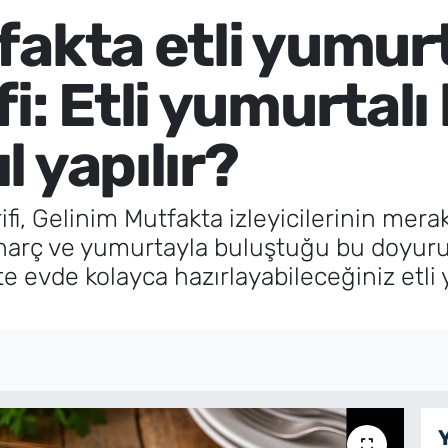
akta etli yumurt
i: Etli yumurtalı
 yapılır?
fi, Gelinim Mutfakta izleyicilerinin merak
lı harç ve yumurtayla buluştuğu bu doyu
şte evde kolayca hazırlayabileceğiniz etli