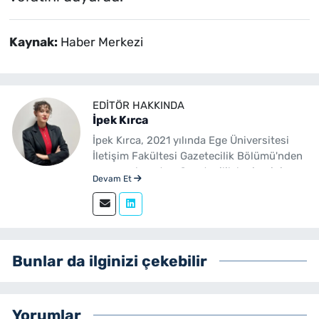
Kaynak:
Haber Merkezi
EDITÖR HAKKINDA
İpek Kırca
İpek Kırca, 2021 yılında Ege Üniversitesi
İletişim Fakültesi Gazetecilik Bölümü'nden
mezun olmuştur. Gazetecilik kariyerini
Devam Et
sürdüren Kırca, 2023 yılından bu yana
yenibakishaber.com bünyesinde muhabir
ve editör olarak görev yapmaktadır.
Bunlar da ilginizi çekebilir
Yorumlar