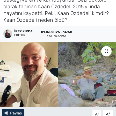
olarak tanınan Kaan Özdedeli 2015 yılında
Künye
hayatını kaybetti. Peki, Kaan Özdedeli kimdir?
Kaan Özdedeli neden öldü?
İletişim
İPEK KIRCA
01.06.2026 - 14:58
EDITÖR
YAYINLANMA
Paylaş
-
+
A
A