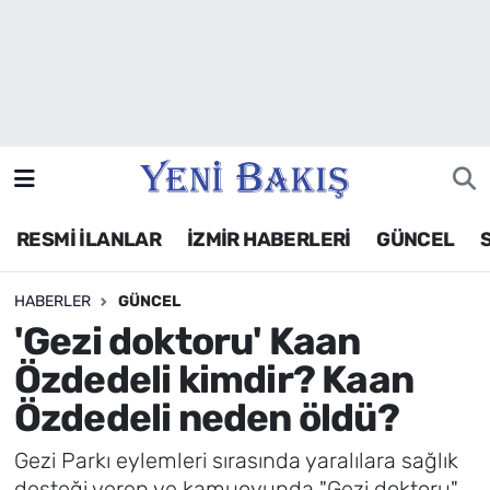
İzmir
Güncel
Ekonomi
RESMİ İLANLAR
İZMİR HABERLERİ
GÜNCEL
Siyaset
HABERLER
GÜNCEL
Asayiş / Polis-Adliye
'Gezi doktoru' Kaan
Spor
Özdedeli kimdir? Kaan
Özdedeli neden öldü?
Magazin
Gezi Parkı eylemleri sırasında yaralılara sağlık
Foto Galeri
desteği veren ve kamuoyunda "Gezi doktoru"