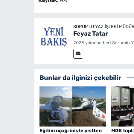
SORUMLU YAZIIŞLERI MÜDÜ
Feyaz Tatar
2023 yılından beri Sorumlu Y
Bunlar da ilginizi çekebilir
Eğitim uçağı inişte pistten
MGK topla