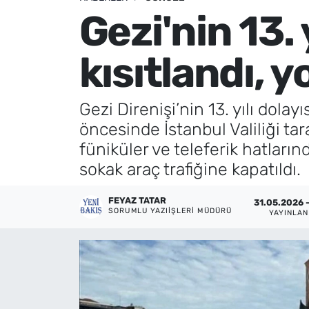
Gezi'nin 13. 
Künye
kısıtlandı, y
İletişim
Gezi Direnişi’nin 13. yılı dol
öncesinde İstanbul Valiliği ta
füniküler ve teleferik hatların
sokak araç trafiğine kapatıldı.
FEYAZ TATAR
31.05.2026 -
SORUMLU YAZIIŞLERI MÜDÜRÜ
YAYINLA