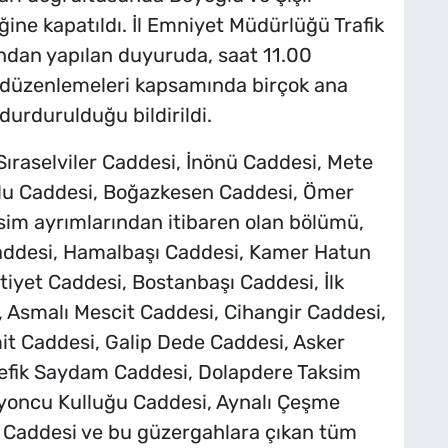
iğine kapatıldı. İl Emniyet Müdürlüğü Trafik
dan yapılan duyuruda, saat 11.00
k düzenlemeleri kapsamında birçok ana
durdurulduğu bildirildi.
 Sıraselviler Caddesi, İnönü Caddesi, Mete
oğlu Caddesi, Boğazkesen Caddesi, Ömer
im ayrımlarından itibaren olan bölümü,
Caddesi, Hamalbaşı Caddesi, Kamer Hatun
tiyet Caddesi, Bostanbaşı Caddesi, İlk
 Asmalı Mescit Caddesi, Cihangir Caddesi,
it Caddesi, Galip Dede Caddesi, Asker
 Refik Saydam Caddesi, Dolapdere Taksim
alyoncu Kulluğu Caddesi, Aynalı Çeşme
e Caddesi ve bu güzergahlara çıkan tüm