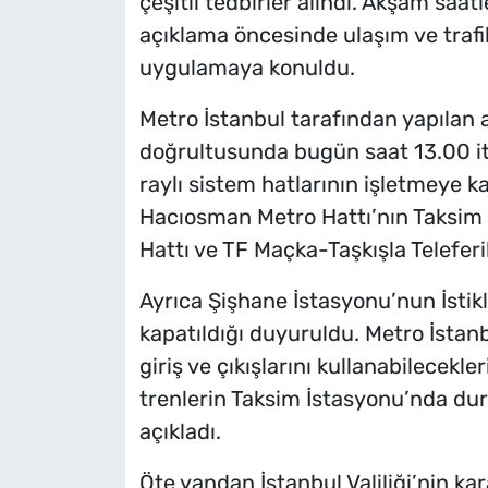
çeşitli tedbirler alındı. Akşam saat
açıklama öncesinde ulaşım ve trafik
uygulamaya konuldu.
Metro İstanbul tarafından yapılan aç
doğrultusunda bugün saat 13.00 iti
raylı sistem hatlarının işletmeye ka
Hacıosman Metro Hattı’nın Taksim 
Hattı ve TF Maçka-Taşkışla Telefer
Ayrıca Şişhane İstasyonu’nun İstikl
kapatıldığı duyuruldu. Metro İstan
giriş ve çıkışlarını kullanabilecekle
trenlerin Taksim İstasyonu’nda d
açıkladı.
Öte yandan İstanbul Valiliği’nin ka