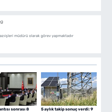
RÜ
azıişleri müdürü olarak görev yapmaktadır
ntısı sonrası 8
5 aylık takip sonuç verdi: 9