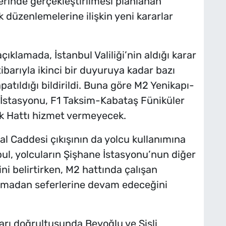
lerinde gerçekleştirilmesi planlanan
 düzenlemelerine ilişkin yeni kararlar
ıklamada, İstanbul Valiliği’nin aldığı karar
barıyla ikinci bir duyuruya kadar bazı
patıldığı bildirildi. Buna göre M2 Yenikapı-
İstasyonu, F1 Taksim-Kabataş Füniküler
ik Hattı hizmet vermeyecek.
al Caddesi çıkışının da yolcu kullanımına
bul, yolcuların Şişhane İstasyonu’nun diğer
rini belirtirken, M2 hattında çalışan
urmadan seferlerine devam edeceğini
rarı doğrultusunda Beyoğlu ve Şişli