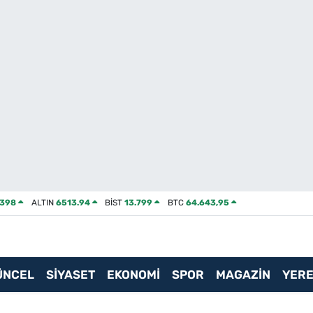
2398
ALTIN
6513.94
BİST
13.799
BTC
64.643,95
ÜNCEL
SİYASET
EKONOMİ
SPOR
MAGAZİN
YERE