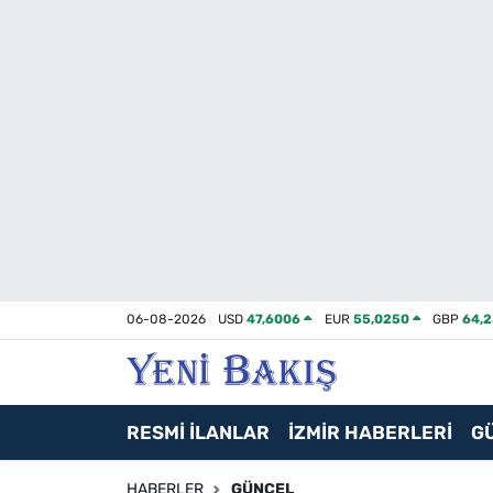
İzmir
Güncel
Ekonomi
Siyaset
Asayiş / Polis-Adliye
06-08-2026
USD
47,6006
EUR
55,0250
GBP
64,
Spor
Magazin
RESMİ İLANLAR
İZMİR HABERLERİ
G
Foto Galeri
HABERLER
GÜNCEL