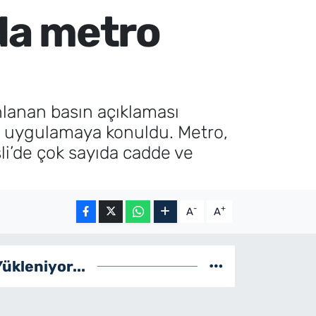
’da metro
anlanan basın açıklaması
iri uygulamaya konuldu. Metro,
şli’de çok sayıda cadde ve
-
+
A
A
Yükleniyor...