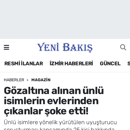
İzmir
Güncel
Ekonomi
RESMİ İLANLAR
İZMİR HABERLERİ
GÜNCEL
Siyaset
HABERLER
MAGAZIN
Asayiş / Polis-Adliye
Gözaltına alınan ünlü
Spor
isimlerin evlerinden
çıkanlar şoke etti!
Magazin
Ünlü isimlere yönelik yürütülen uyuşturucu
Foto Galeri
soruşturması kapsamında 25 kişi hakkında