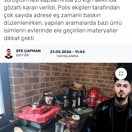
gözaltı kararı verildi. Polis ekipleri tarafından
Künye
çok sayıda adrese eş zamanlı baskın
düzenlenirken, yapılan aramalarda bazı ünlü
İletişim
isimlerin evlerinde ele geçirilen materyaller
dikkat çekti
EFE ÇAPMAN
21.05.2026 - 11:44
EDITÖR
YAYINLANMA