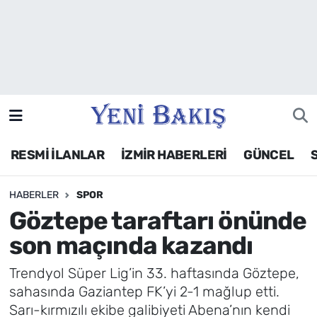
İzmir
Güncel
Ekonomi
RESMİ İLANLAR
İZMİR HABERLERİ
GÜNCEL
Siyaset
HABERLER
SPOR
Asayiş / Polis-Adliye
Göztepe taraftarı önünde
Spor
son maçında kazandı
Magazin
Trendyol Süper Lig’in 33. haftasında Göztepe,
sahasında Gaziantep FK’yi 2-1 mağlup etti.
Foto Galeri
Sarı-kırmızılı ekibe galibiyeti Abena’nın kendi