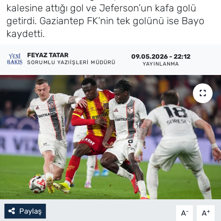
kalesine attığı gol ve Jeferson’un kafa golü
Künye
getirdi. Gaziantep FK’nin tek golünü ise Bayo
kaydetti.
İletişim
FEYAZ TATAR
09.05.2026 - 22:12
SORUMLU YAZIIŞLERI MÜDÜRÜ
YAYINLANMA
Paylaş
-
+
A
A