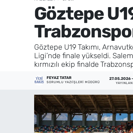
Göztepe U19
Künye
Trabzonspo
İletişim
Göztepe U19 Takımı, Arnavutk
Ligi’nde finale yükseldi. Sale
kırmızılı ekip finalde Trabzonsp
FEYAZ TATAR
27.05.2026 -
SORUMLU YAZIIŞLERI MÜDÜRÜ
YAYINLA