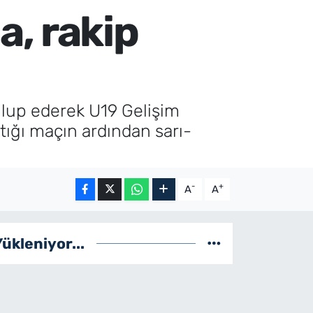
, rakip
ğlup ederek U19 Gelişim
ttığı maçın ardından sarı-
-
+
A
A
Yükleniyor...