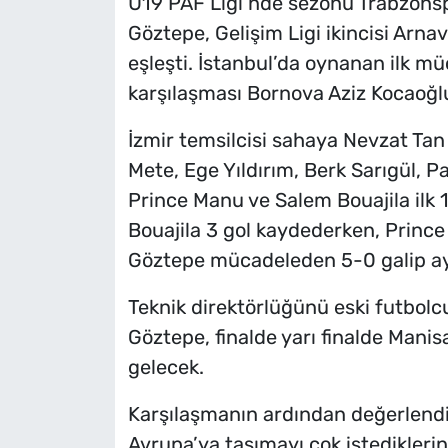
U19 PAF Ligi’nde sezonu Trabzonsp
Göztepe, Gelişim Ligi ikincisi Arnav
eşleşti. İstanbul’da oynanan ilk mü
karşılaşması Bornova Aziz Kocaoğl
İzmir temsilcisi sahaya Nevzat Tan 
Mete, Ege Yıldırım, Berk Sarıgül, Pa
Prince Manu ve Salem Bouajila ilk 11
Bouajila 3 gol kaydederken, Prince 
Göztepe mücadeleden 5-0 galip ayrı
Teknik direktörlüğünü eski futbol
Göztepe, finalde yarı finalde Manis
gelecek.
Karşılaşmanın ardından değerlend
Avrupa’ya taşımayı çok istediklerini