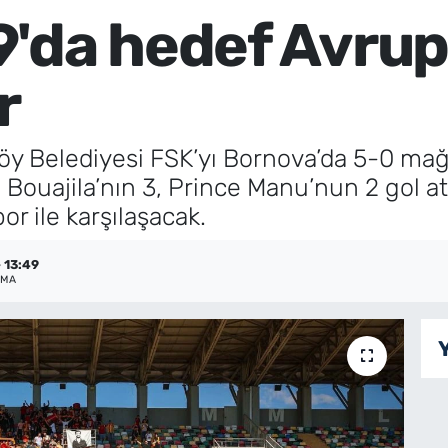
'da hedef Avrupa
r
öy Belediyesi FSK’yı Bornova’da 5-0 ma
m Bouajila’nın 3, Prince Manu’nun 2 gol a
or ile karşılaşacak.
 13:49
NMA