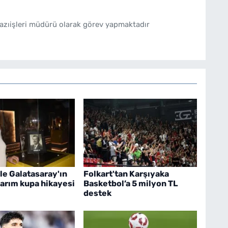
azıişleri müdürü olarak görev yapmaktadır
le Galatasaray'ın
Folkart'tan Karşıyaka
 yarım kupa hikayesi
Basketbol’a 5 milyon TL
destek