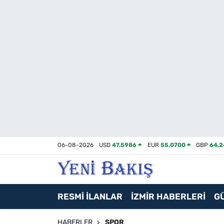
İzmir
Güncel
Ekonomi
Siyaset
Asayiş / Polis-Adliye
06-08-2026
USD
47,5986
EUR
55,0700
GBP
64,
Spor
Magazin
RESMİ İLANLAR
İZMİR HABERLERİ
G
Foto Galeri
HABERLER
SPOR