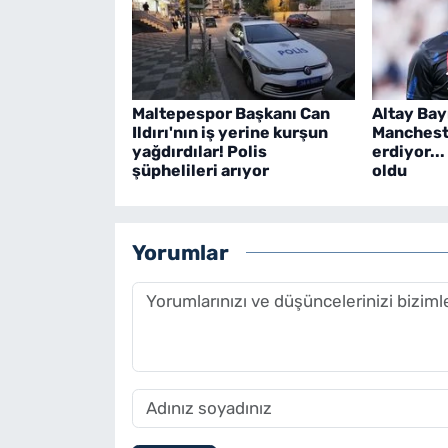
Maltepespor Başkanı Can
Altay Bayı
Ildırı'nın iş yerine kurşun
Manchest
yağdırdılar! Polis
erdiyor...
şüphelileri arıyor
oldu
Yorumlar