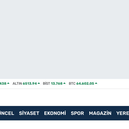
2438
ALTIN
6513.94
BİST
13.768
BTC
64.602,05
ÜNCEL
SİYASET
EKONOMİ
SPOR
MAGAZİN
YERE