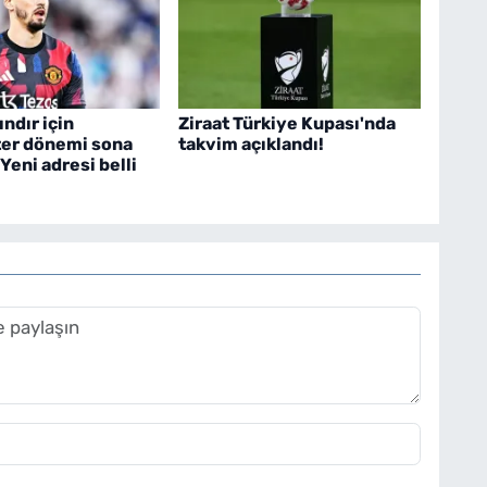
ndır için
Ziraat Türkiye Kupası'nda
er dönemi sona
takvim açıklandı!
 Yeni adresi belli