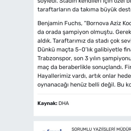
söyledi. Stadın kendileri için özel 
taraftarların da takıma büyük deste
Benjamin Fuchs, “Bornova Aziz Koca
da orada şampiyon olmuştu. Gerekl
aldık. Taraftarımız da stadı çok sev
Dünkü maçta 5-0’lık galibiyetle fin
Trabzonspor, son 3 yılın şampiyonu
maç da beraberlikle sonuçlandı. Fi
Hayallerimiz vardı, artık onlar hed
oynanacağı henüz belli değil. Bu 
Kaynak:
DHA
SORUMLU YAZIIŞLERI MÜDÜ