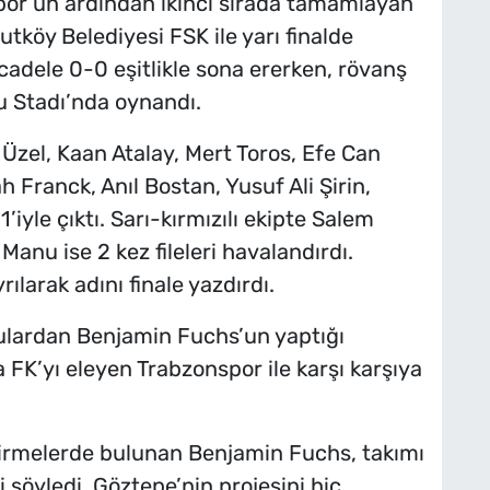
or’un ardından ikinci sırada tamamlayan
utköy Belediyesi FSK ile yarı finalde
cadele 0-0 eşitlikle sona ererken, rövanş
u Stadı’nda oynandı.
Üzel, Kaan Atalay, Mert Toros, Efe Can
h Franck, Anıl Bostan, Yusuf Ali Şirin,
’iyle çıktı. Sarı-kırmızılı ekipte Salem
Manu ise 2 kez fileleri havalandırdı.
larak adını finale yazdırdı.
culardan Benjamin Fuchs’un yaptığı
a FK’yı eleyen Trabzonspor ile karşı karşıya
irmelerde bulunan Benjamin Fuchs, takımı
 söyledi. Göztepe’nin projesini hiç