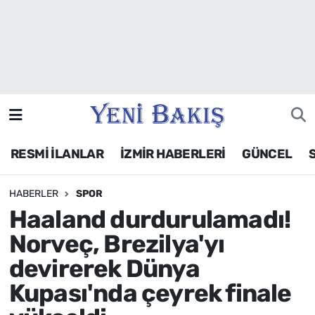
İzmir
Güncel
Ekonomi
RESMİ İLANLAR
İZMİR HABERLERİ
GÜNCEL
Siyaset
HABERLER
SPOR
Asayiş / Polis-Adliye
Haaland durdurulamadı!
Spor
Norveç, Brezilya'yı
devirerek Dünya
Magazin
Kupası'nda çeyrek finale
Foto Galeri