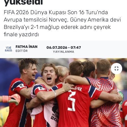
yükseldi
Künye
FIFA 2026 Dünya Kupası Son 16 Turu'nda
Avrupa temsilcisi Norveç, Güney Amerika devi
İletişim
Brezilya'yı 2-1 mağlup ederek adını çeyrek
finale yazdırdı
FATMA İNAN
06.07.2026 - 07:47
EDITÖR
YAYINLANMA