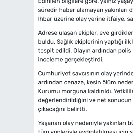
Edinilen bilgilere göre, yalnız yaş
süredir haber alamayan yakınları du
İhbar üzerine olay yerine itfaiye, sağ
Adrese ulaşan ekipler, eve girdikle
buldu. Sağlık ekiplerinin yaptığı il
tespit edildi. Olayın ardından polis
inceleme gerçekleştirdi.
Cumhuriyet savcısının olay yerind
ardından cenaze, kesin ölüm nedeni
Kurumu morguna kaldırıldı. Yetkilil
değerlendirildiğini ve net sonucun
çıkacağını belirtti.
Yaşanan olay nedeniyle yakınları bü
tüm yönleriyle aydınlatılması için 