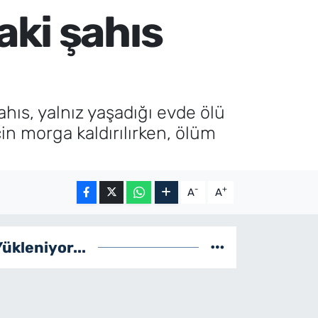
ki şahıs
hıs, yalnız yaşadığı evde ölü
in morga kaldırılırken, ölüm
-
+
A
A
Yükleniyor...