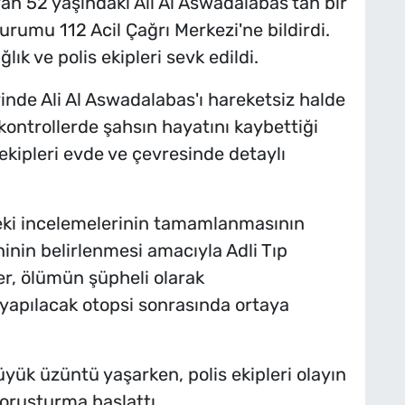
ayan 52 yaşındaki Ali Al Aswadalabas'tan bir
rumu 112 Acil Çağrı Merkezi'ne bildirdi.
lık ve polis ekipleri sevk edildi.
rinde Ali Al Aswadalabas'ı hareketsiz halde
k kontrollerde şahsın hayatını kaybettiği
 ekipleri evde ve çevresinde detaylı
eki incelemelerinin tamamlanmasının
nin belirlenmesi amacıyla Adli Tıp
er, ölümün şüpheli olarak
 yapılacak otopsi sonrasında ortaya
yük üzüntü yaşarken, polis ekipleri olayın
soruşturma başlattı.