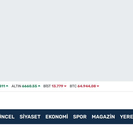
811
ALTIN
6660.55
BİST
13.779
BTC
64.944,08
ÜNCEL
SİYASET
EKONOMİ
SPOR
MAGAZİN
YERE