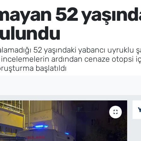
mayan 52 yaşında
bulundu
lamadığı 52 yaşındaki yabancı uyruklu şa
 incelemelerin ardından cenaze otopsi iç
oruşturma başlatıldı