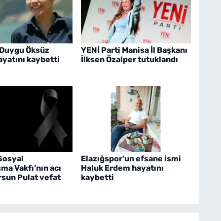
 Duygu Öksüz
YENİ Parti Manisa İl Başkanı
yatını kaybetti
İlksen Özalper tutuklandı
Sosyal
Elazığspor’un efsane ismi
ma Vakfı’nın acı
Haluk Erdem hayatını
rsun Pulat vefat
kaybetti