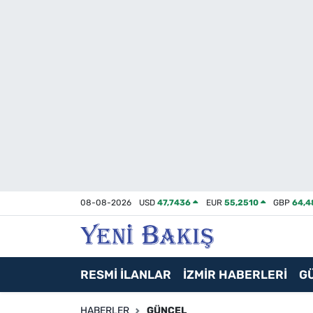
İzmir
Güncel
Ekonomi
Siyaset
Asayiş / Polis-Adliye
08-08-2026
USD
47,7436
EUR
55,2510
GBP
64,4
Spor
Magazin
RESMİ İLANLAR
İZMİR HABERLERİ
G
Foto Galeri
HABERLER
GÜNCEL