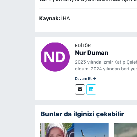
Kaynak:
İHA
EDITÖR
Nur Duman
2023 yılında İzmir Katip Çel
oldum. 2024 yılından beri ye
çalışmaktayım.
Devam Et
Bunlar da ilginizi çekebilir