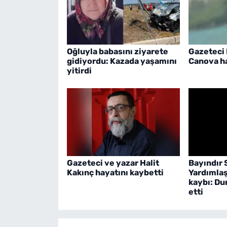
Oğluyla babasını ziyarete
Gazeteci
gidiyordu: Kazada yaşamını
Canova ha
yitirdi
Gazeteci ve yazar Halit
Bayındır 
Kakınç hayatını kaybetti
Yardımlaş
kaybı: Du
etti