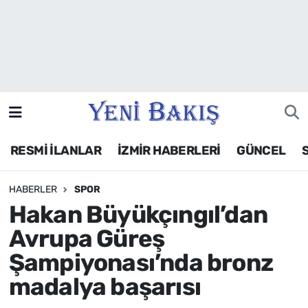
İzmir
Güncel
Ekonomi
RESMİ İLANLAR
İZMİR HABERLERİ
GÜNCEL
Siyaset
HABERLER
SPOR
Asayiş / Polis-Adliye
Hakan Büyükçıngıl’dan
Spor
Avrupa Güreş
Şampiyonası’nda bronz
Magazin
madalya başarısı
Foto Galeri