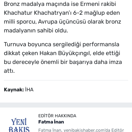
Bronz madalya maçında ise Ermeni rakibi
Khachatur Khachatryan’ı 6-2 mağlup eden
milli sporcu, Avrupa üçüncüsü olarak bronz
madalyanın sahibi oldu.
Turnuva boyunca sergilediği performansla
dikkat çeken Hakan Büyükçıngıl, elde ettiği
bu dereceyle önemli bir başarıya daha imza
attı.
Kaynak:
İHA
EDITÖR HAKKINDA
Fatma İnan
Fatma İnan, yenibakishaber.com'da Editör