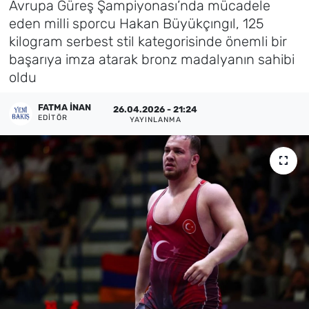
Avrupa Güreş Şampiyonası’nda mücadele
eden milli sporcu Hakan Büyükçıngıl, 125
Künye
kilogram serbest stil kategorisinde önemli bir
başarıya imza atarak bronz madalyanın sahibi
İletişim
oldu
FATMA İNAN
26.04.2026 - 21:24
EDITÖR
YAYINLANMA