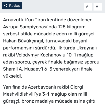
Paylaş
-
+
A
A
Arnavutluk’un Tiran kentinde düzenlenen
Avrupa Şampiyonası’nda 125 kilogram
serbest stilde mücadele eden milli güreşçi
Hakan Büyükçıngıl, turnuvadaki başarılı
performansını sürdürdü. İlk turda Ukraynalı
rakibi Volodymyr Kochanov’u 10-1 mağlup
eden sporcu, çeyrek finalde bağımsız sporcu
Shamil A. Musaev’i 6-5 yenerek yarı finale
yükseldi.
Yarı finalde Azerbaycanlı rakibi Giorgi
Meshvildishvili’ye 3-1 mağlup olan milli
güreşçi, bronz madalya mücadelesine çıktı.