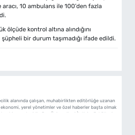
ye aracı, 10 ambulans ile 100’den fazla
di.
ük ölçüde kontrol altına alındığını
n şüpheli bir durum taşımadığı ifade edildi.
cilik alanında çalışan, muhabirlikten editörlüğe uzanan
 ekonomi, yerel yönetimler ve özel haberler başta olmak
ten bir gazetecidir. Ege Üniversitesi İletişim Fakültesi
bakishaber.com'da Haber Müdürü olarak çalışmalarını