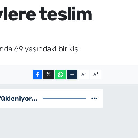
lere teslim
a 69 yaşındaki bir kişi
-
+
A
A
Yükleniyor...