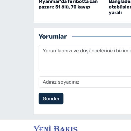
Myanmar'da feribotta can
Bangladeş
pazarı: 51 ölü, 70 kayıp
otobüsleri
yaralı
Yorumlar
Gönder