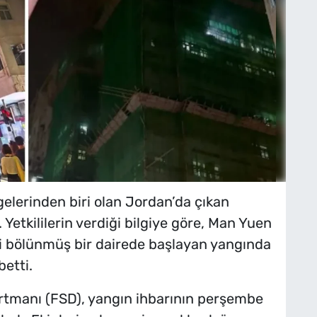
elerinden biri olan Jordan’da çıkan
etkililerin verdiği bilgiye göre, Man Yuen
aki bölünmüş bir dairede başlayan yangında
betti.
rtmanı (FSD), yangın ihbarının perşembe