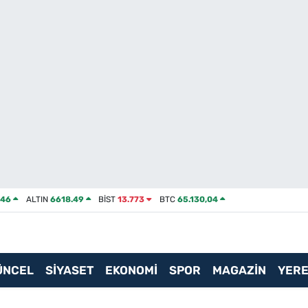
046
ALTIN
6618.49
BİST
13.773
BTC
65.130,04
ÜNCEL
SİYASET
EKONOMİ
SPOR
MAGAZİN
YERE