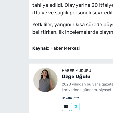
tahliye edildi. Olay yerine 20 itfai
itfaiye ve sağlık personeli sevk edil
Yetkililer, yangının kısa sürede büy
belirtirken, ilk incelemelerde olayı
Kaynak:
Haber Merkezi
HABER MÜDÜRÜ
Özge Uğulu
2020 yılından bu yana gazete
kariyerinde gündem, siyaset,
üzere birçok alanda içerik üre
Devam Et
Gazetecilik mezunudur. yeni
sürdürmektedir.