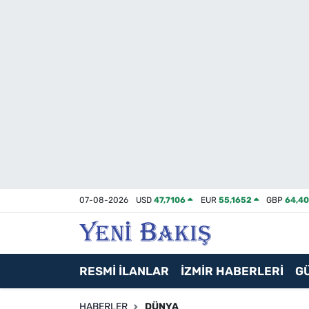
İzmir
Güncel
Ekonomi
Siyaset
Asayiş / Polis-Adliye
07-08-2026
USD
47,7106
EUR
55,1652
GBP
64,4
Spor
Magazin
RESMİ İLANLAR
İZMİR HABERLERİ
G
Foto Galeri
HABERLER
DÜNYA