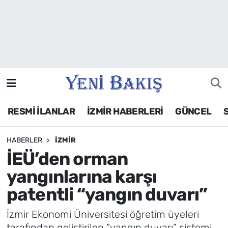
İzmir
Güncel
Ekonomi
RESMİ İLANLAR
İZMİR HABERLERİ
GÜNCEL
Siyaset
HABERLER
İZMIR
Asayiş / Polis-Adliye
İEÜ’den orman
Spor
yangınlarına karşı
patentli “yangın duvarı”
Magazin
İzmir Ekonomi Üniversitesi öğretim üyeleri
Foto Galeri
tarafından geliştirilen “yangın duvarı” sistemi