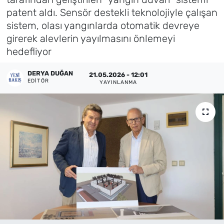
patent aldı. Sensör destekli teknolojiyle çalışan
Künye
sistem, olası yangınlarda otomatik devreye
girerek alevlerin yayılmasını önlemeyi
İletişim
hedefliyor
DERYA DUĞAN
21.05.2026 - 12:01
EDITÖR
YAYINLANMA