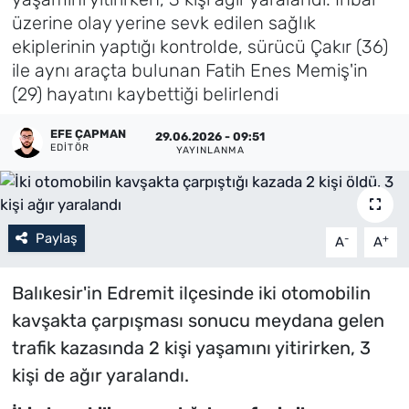
üzerine olay yerine sevk edilen sağlık
Künye
ekiplerinin yaptığı kontrolde, sürücü Çakır (36)
ile aynı araçta bulunan Fatih Enes Memiş'in
İletişim
(29) hayatını kaybettiği belirlendi
EFE ÇAPMAN
29.06.2026 - 09:51
EDITÖR
YAYINLANMA
Paylaş
-
+
A
A
Balıkesir'in Edremit ilçesinde iki otomobilin
kavşakta çarpışması sonucu meydana gelen
trafik kazasında 2 kişi yaşamını yitirirken, 3
kişi de ağır yaralandı.