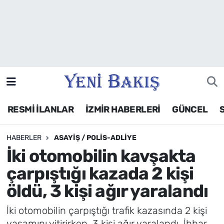
İzmir
Güncel
Ekonomi
RESMİ İLANLAR
İZMİR HABERLERİ
GÜNCEL
Siyaset
HABERLER
ASAYIŞ / POLIS-ADLIYE
Asayiş / Polis-Adliye
İki otomobilin kavşakta
Spor
çarpıştığı kazada 2 kişi
öldü, 3 kişi ağır yaralandı
Magazin
İki otomobilin çarpıştığı trafik kazasında 2 kişi
Foto Galeri
yaşamını yitirirken, 3 kişi ağır yaralandı. İhbar