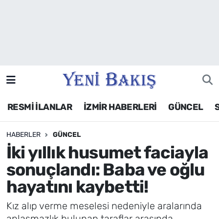
İzmir
Güncel
Ekonomi
RESMİ İLANLAR
İZMİR HABERLERİ
GÜNCEL
Siyaset
HABERLER
GÜNCEL
Asayiş / Polis-Adliye
İki yıllık husumet faciayla
Spor
sonuçlandı: Baba ve oğlu
hayatını kaybetti!
Magazin
Kız alıp verme meselesi nedeniyle aralarında
Foto Galeri
anlaşmazlık bulunan taraflar arasında