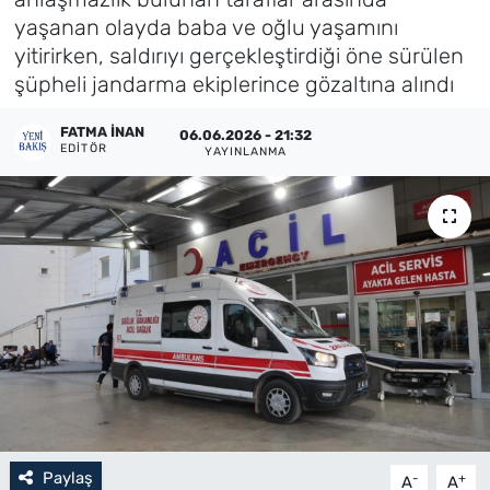
yaşanan olayda baba ve oğlu yaşamını
Künye
yitirirken, saldırıyı gerçekleştirdiği öne sürülen
şüpheli jandarma ekiplerince gözaltına alındı
İletişim
FATMA İNAN
06.06.2026 - 21:32
EDITÖR
YAYINLANMA
Paylaş
-
+
A
A