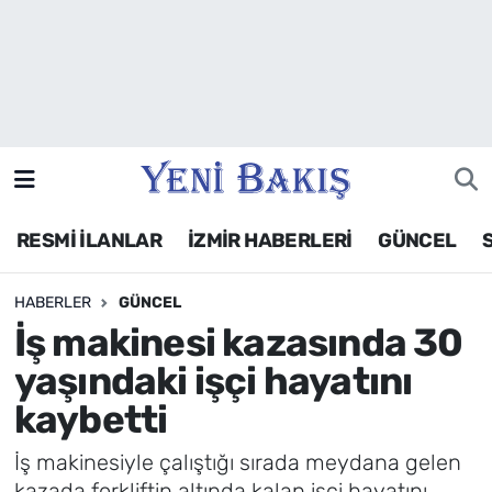
İzmir
Güncel
Ekonomi
RESMİ İLANLAR
İZMİR HABERLERİ
GÜNCEL
Siyaset
HABERLER
GÜNCEL
Asayiş / Polis-Adliye
İş makinesi kazasında 30
Spor
yaşındaki işçi hayatını
kaybetti
Magazin
İş makinesiyle çalıştığı sırada meydana gelen
Foto Galeri
kazada forkliftin altında kalan işçi hayatını