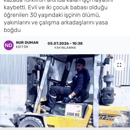
kaybetti. Evli ve iki çocuk babası olduğu
Künye
öğrenilen 30 yaşındaki işçinin ölümü,
yakınlarını ve çalışma arkadaşlarını yasa
İletişim
boğdu
NUR DUMAN
05.07.2026 - 10:38
EDITÖR
YAYINLANMA