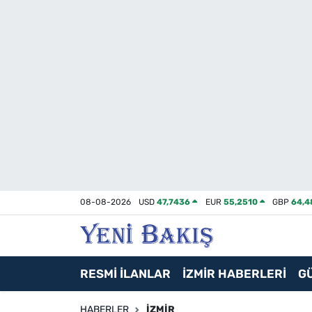
İzmir
Güncel
Ekonomi
Siyaset
Asayiş / Polis-Adliye
08-08-2026
USD
47,7436
EUR
55,2510
GBP
64,4
Spor
Magazin
RESMİ İLANLAR
İZMİR HABERLERİ
G
Foto Galeri
HABERLER
İZMIR