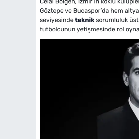
Celal Bölgen, İzmir’in köklü kulüple
Göztepe ve Bucaspor’da hem altya
seviyesinde
teknik
sorumluluk üstl
futbolcunun yetişmesinde rol oyna