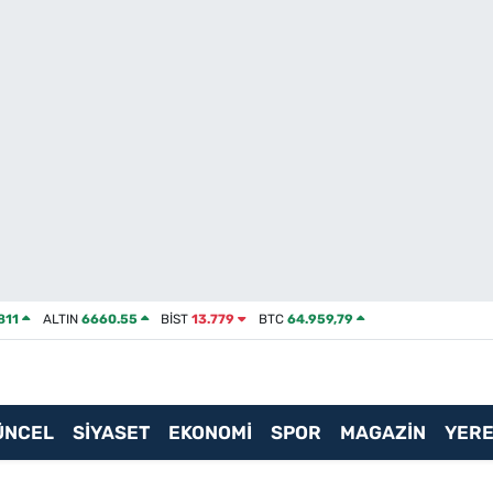
811
ALTIN
6660.55
BİST
13.779
BTC
64.959,79
ÜNCEL
SİYASET
EKONOMİ
SPOR
MAGAZİN
YERE