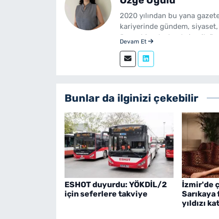
Özge Uğulu
2020 yılından bu yana gazete
kariyerinde gündem, siyaset,
üzere birçok alanda içerik üre
Devam Et
Gazetecilik mezunudur. yeni
sürdürmektedir.
Bunlar da ilginizi çekebilir
ESHOT duyurdu: YÖKDİL/2
İzmir'de 
için seferlere takviye
Sarıkaya 
yıldızı kat