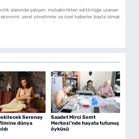
cilik alanında çalışan, muhabirlikten editörlüğe uzanan
 ekonomi, yerel yönetimler ve özel haberler başta olmak
ten bir gazetecidir. Ege Üniversitesi İletişim Fakültesi
bakishaber.com'da Haber Müdürü olarak çalışmalarını
çekilecek Serenay
Saadet Mirci Semt
filmine dünya
Merkezi’nde hayata tutunuş
ıldı
öyküsü