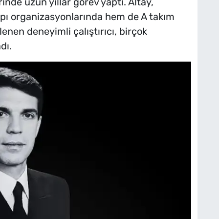
rinde uzun yıllar görev yaptı. Altay,
pı organizasyonlarında hem de A takım
enen deneyimli çalıştırıcı, birçok
dı.