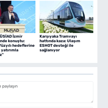
MÜSİAD İzmir
Karşıyaka Tramvayı
'nde konuştu:
hattında kaza: Ulaşım
Yüzyılı hedeflerine
ESHOT desteği ile
 yatırımla
sağlanıyor
z"