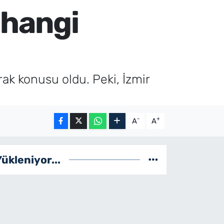
 hangi
rak konusu oldu. Peki, İzmir
-
+
A
A
Yükleniyor...