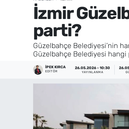
İzmir Güzel
Künye
parti?
İletişim
Güzelbahçe Belediyesi’nin hang
Güzelbahçe Belediyesi hangi 
İPEK KIRCA
26.05.2026 - 10:30
26.05
EDITÖR
YAYINLANMA
G