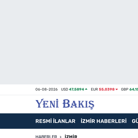
İzmir
Güncel
Ekonomi
Siyaset
Asayiş / Polis-Adliye
06-08-2026
USD
47,5894
EUR
55,0398
GBP
64,1
Spor
Magazin
RESMİ İLANLAR
İZMİR HABERLERİ
G
Foto Galeri
HABERLER
İZMIR