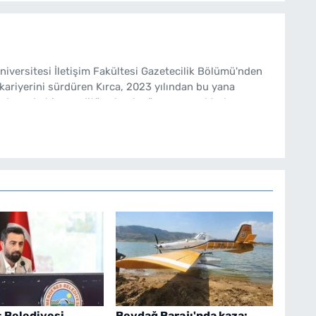
Üniversitesi İletişim Fakültesi Gazetecilik Bölümü'nden
kariyerini sürdüren Kırca, 2023 yılından bu yana
de muhabir ve editör olarak görev yapmaktadır.
 Belediyesi
Beydağ Barajı'nda kaza: