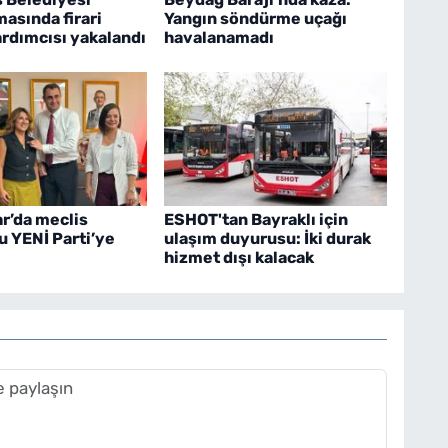
asında firari
Yangın söndürme uçağı
rdımcısı yakalandı
havalanamadı
r’da meclis
ESHOT'tan Bayraklı için
 YENİ Parti’ye
ulaşım duyurusu: İki durak
hizmet dışı kalacak