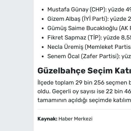
Mustafa Günay (CHP): yüzde 49
Gizem Albaş (İYİ Parti): yüzde 
Gümüş Saime Bucaklıoğlu (AK P
Fikret Sapmaz (TİP): yüzde 8,5
Necla Üremiş (Memleket Partisi
Senem Öcal (Zafer Partisi): yü
Güzelbahçe Seçim Katıl
İlçede toplam 29 bin 256 seçmen bu
oldu. Geçerli oy sayısı ise 22 bin 4
tamamının açıldığı seçimde katılım 
Kaynak:
Haber Merkezi