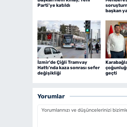
Parti’ye katıldı
soruşturm
başkan ya
İzmir'de Çiğli Tramvay
Karabağla
Hattı'nda kaza sonrası sefer
çoğunluğu
değişikliği
geçti
Yorumlar