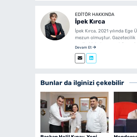
EDITÖR HAKKINDA
İpek Kırca
İpek Kırca, 2021 yılında Ege 
mezun olmuştur. Gazetecilik 
yenibakishaber.com bünyesin
Devam Et
Bunlar da ilginizi çekebilir
Başkan Helil Kınay, Yeni
Menderes