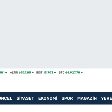
581
ALTIN
6527.85
BİST
13.703
BTC
64.927,78
ÜNCEL
SİYASET
EKONOMİ
SPOR
MAGAZİN
YERE