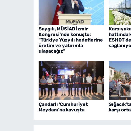
Saygılı, MÜSİAD İzmir
Karşıyak
Kongresi'nde konuştu:
hattında 
"Türkiye Yüzyılı hedeflerine
ESHOT des
üretim ve yatırımla
sağlanıyo
ulaşacağız"
Çandarlı 'Cumhuriyet
Sığacık’t
Meydanı'na kavuştu
karşı orta