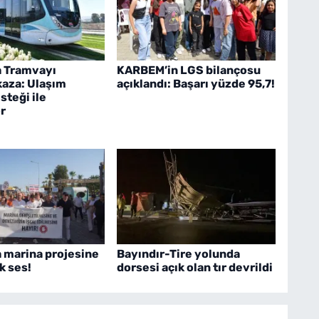
a Tramvayı
KARBEM’in LGS bilançosu
kaza: Ulaşım
açıklandı: Başarı yüzde 95,7!
teği ile
r
a marina projesine
Bayındır-Tire yolunda
k ses!
dorsesi açık olan tır devrildi