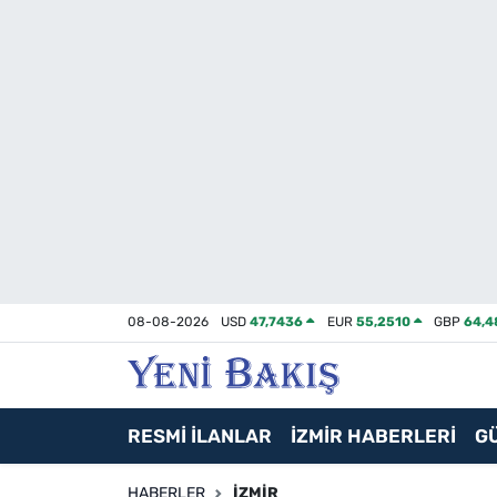
İzmir
Güncel
Ekonomi
Siyaset
Asayiş / Polis-Adliye
08-08-2026
USD
47,7436
EUR
55,2510
GBP
64,4
Spor
Magazin
RESMİ İLANLAR
İZMİR HABERLERİ
G
Foto Galeri
HABERLER
İZMIR