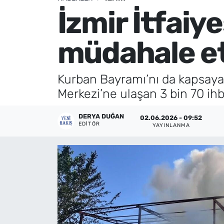
İzmir İtfaiy
Künye
müdahale et
İletişim
Kurban Bayramı’nı da kapsayan 
Merkezi’ne ulaşan 3 bin 70 ih
DERYA DUĞAN
02.06.2026 - 09:52
EDITÖR
YAYINLANMA