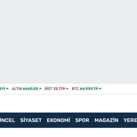
811
ALTIN
6660.55
BİST
13.779
BTC
64.959,79
ÜNCEL
SİYASET
EKONOMİ
SPOR
MAGAZİN
YERE