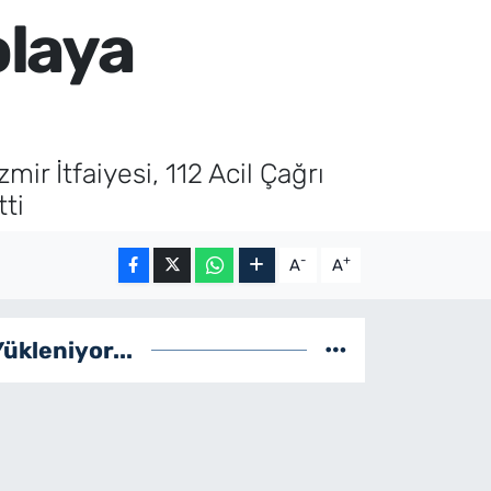
olaya
ir İtfaiyesi, 112 Acil Çağrı
ti
-
+
A
A
Yükleniyor...