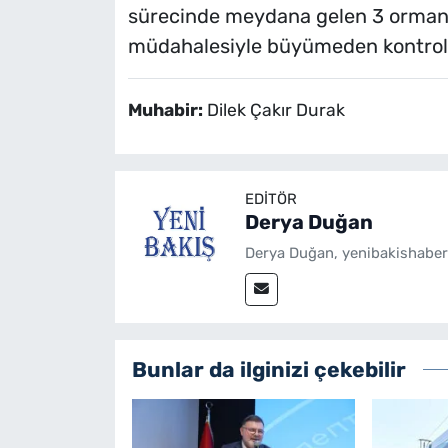
sürecinde meydana gelen 3 orman ya
müdahalesiyle büyümeden kontrol a
Muhabir:
Dilek Çakır Durak
EDITÖR
Derya Duğan
Derya Duğan, yenibakishaber
Bunlar da ilginizi çekebilir