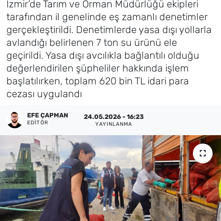
İzmir’de Tarım ve Orman Müdürlüğü ekipleri
tarafından il genelinde eş zamanlı denetimler
Künye
gerçekleştirildi. Denetimlerde yasa dışı yollarla
avlandığı belirlenen 7 ton su ürünü ele
İletişim
geçirildi. Yasa dışı avcılıkla bağlantılı olduğu
değerlendirilen şüpheliler hakkında işlem
başlatılırken, toplam 620 bin TL idari para
cezası uygulandı
EFE ÇAPMAN
24.05.2026 - 16:23
EDITÖR
YAYINLANMA