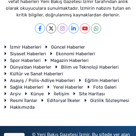
vefat haberleri Yeni Bakış Gazetesi İzmir tarafından anlık
olarak okuyuculara sunulmaktadır. İzmirin nabzını tutan en
kritik bilgiler, doğrulanmış kaynaklardan derlenir.
İzmir Haberleri
Güncel Haberler
Siyaset Haberleri
Ekonomi Haberleri
Spor Haberleri
Magazin Haberleri
Dünya'dan Haberler
Bilim ve Teknoloji Haberleri
Kültür ve Sanat Haberleri
Asayiş / Polis-Adliye Haberleri
Eğitim Haberleri
Sağlık Haberleri
Yerel Haberler
Foto Galeri
Arşiv
Künye
İletişim
Site Haritası
Resmi İlanlar
Editoryal İlkeler
Gizlilik Sözleşmesi
Hakkımızda
© Yeni Bakış Gazetesi İzmir. Bu sitede yer alan