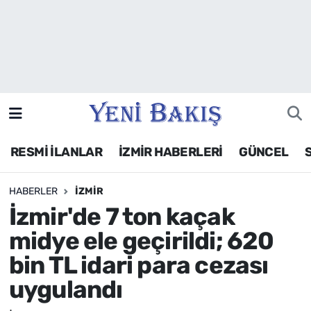
İzmir
Güncel
Ekonomi
RESMİ İLANLAR
İZMİR HABERLERİ
GÜNCEL
Siyaset
HABERLER
İZMIR
Asayiş / Polis-Adliye
İzmir'de 7 ton kaçak
Spor
midye ele geçirildi; 620
bin TL idari para cezası
Magazin
uygulandı
Foto Galeri