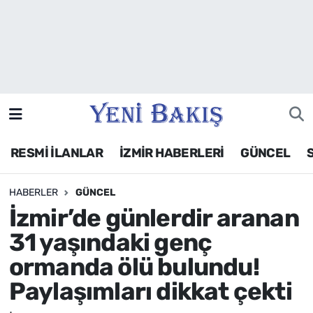
İzmir
Güncel
Ekonomi
RESMİ İLANLAR
İZMİR HABERLERİ
GÜNCEL
Siyaset
HABERLER
GÜNCEL
Asayiş / Polis-Adliye
İzmir’de günlerdir aranan
Spor
31 yaşındaki genç
ormanda ölü bulundu!
Magazin
Paylaşımları dikkat çekti
Foto Galeri