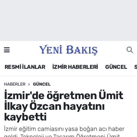
İzmir
Güncel
Ekonomi
RESMİ İLANLAR
İZMİR HABERLERİ
GÜNCEL
Siyaset
HABERLER
GÜNCEL
Asayiş / Polis-Adliye
İzmir'de öğretmen Ümit
Spor
İlkay Özcan hayatını
kaybetti
Magazin
İzmir eğitim camiasını yasa boğan acı haber
Foto Galeri
geldi. Teknoloji ve Tasarım Öğretmeni Ümit