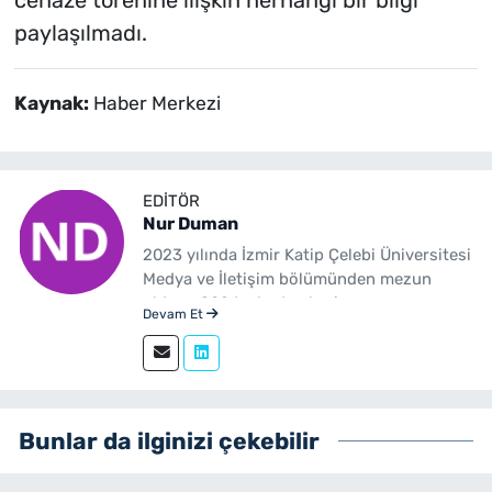
cenaze törenine ilişkin herhangi bir bilgi
paylaşılmadı.
Kaynak:
Haber Merkezi
EDITÖR
Nur Duman
2023 yılında İzmir Katip Çelebi Üniversitesi
Medya ve İletişim bölümünden mezun
oldum. 2024 yılından beri
Devam Et
yenibakishaber.com'da haber editörü
olarak çalışmaktayım.
Bunlar da ilginizi çekebilir