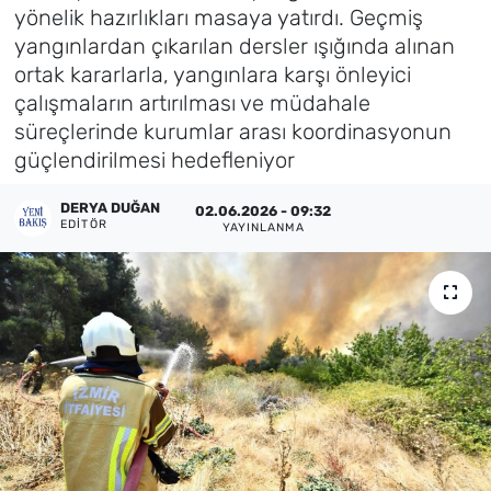
yönelik hazırlıkları masaya yatırdı. Geçmiş
Künye
yangınlardan çıkarılan dersler ışığında alınan
ortak kararlarla, yangınlara karşı önleyici
İletişim
çalışmaların artırılması ve müdahale
süreçlerinde kurumlar arası koordinasyonun
güçlendirilmesi hedefleniyor
DERYA DUĞAN
02.06.2026 - 09:32
EDITÖR
YAYINLANMA