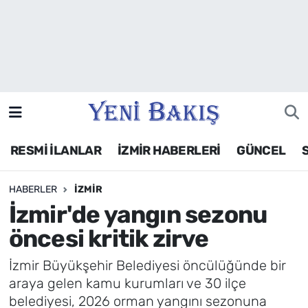
İzmir
Güncel
Ekonomi
RESMİ İLANLAR
İZMİR HABERLERİ
GÜNCEL
Siyaset
HABERLER
İZMIR
Asayiş / Polis-Adliye
İzmir'de yangın sezonu
Spor
öncesi kritik zirve
Magazin
İzmir Büyükşehir Belediyesi öncülüğünde bir
araya gelen kamu kurumları ve 30 ilçe
Foto Galeri
belediyesi, 2026 orman yangını sezonuna