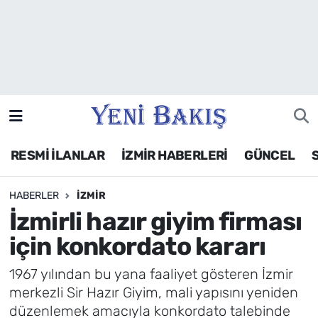
İzmir
Güncel
Ekonomi
RESMİ İLANLAR
İZMİR HABERLERİ
GÜNCEL
Siyaset
HABERLER
İZMIR
Asayiş / Polis-Adliye
İzmirli hazır giyim firması
Spor
için konkordato kararı
Magazin
1967 yılından bu yana faaliyet gösteren İzmir
merkezli Sir Hazır Giyim, mali yapısını yeniden
Foto Galeri
düzenlemek amacıyla konkordato talebinde