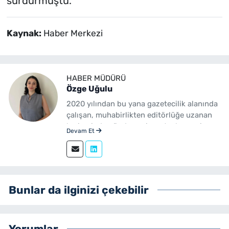
sürdürmüştü.
Kaynak:
Haber Merkezi
HABER MÜDÜRÜ
Özge Uğulu
2020 yılından bu yana gazetecilik alanında
çalışan, muhabirlikten editörlüğe uzanan
kariyerinde gündem, siyaset, ekonomi,
Devam Et
yerel yönetimler ve özel haberler başta
olmak üzere birçok alanda içerik üreten bir
gazetecidir. Ege Üniversitesi İletişim
Fakültesi Gazetecilik mezunudur.
yenibakishaber.com'da Haber Müdürü
Bunlar da ilginizi çekebilir
olarak çalışmalarını sürdürmektedir.
Yorumlar