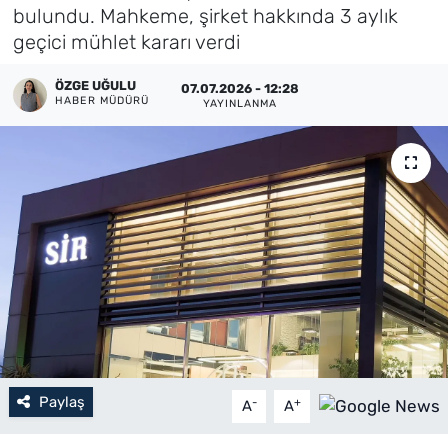
bulundu. Mahkeme, şirket hakkında 3 aylık
Künye
geçici mühlet kararı verdi
İletişim
ÖZGE UĞULU
07.07.2026 - 12:28
HABER MÜDÜRÜ
YAYINLANMA
Paylaş
-
+
A
A