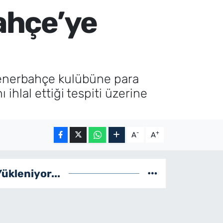
bahçe’ye
Fenerbahçe kulübüne para
 ihlal ettiği tespiti üzerine
-
+
A
A
Yükleniyor...