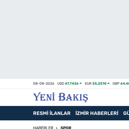
İzmir
Güncel
Ekonomi
Siyaset
Asayiş / Polis-Adliye
08-08-2026
USD
47,7436
EUR
55,2510
GBP
64,4
Spor
Magazin
RESMİ İLANLAR
İZMİR HABERLERİ
G
Foto Galeri
HABERLER
SPOR