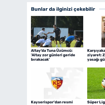
Bunlar da ilginizi çekebilir
Altay’da Tuna Üzümcü:
Karşıyaka
'Altay zor günleri geride
ziyaret: 
bırakacak'
yasağı g
Kayserispor'dan resmi
Süper Lig'