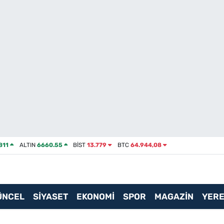
811
ALTIN
6660.55
BİST
13.779
BTC
64.944,08
ÜNCEL
SİYASET
EKONOMİ
SPOR
MAGAZİN
YERE