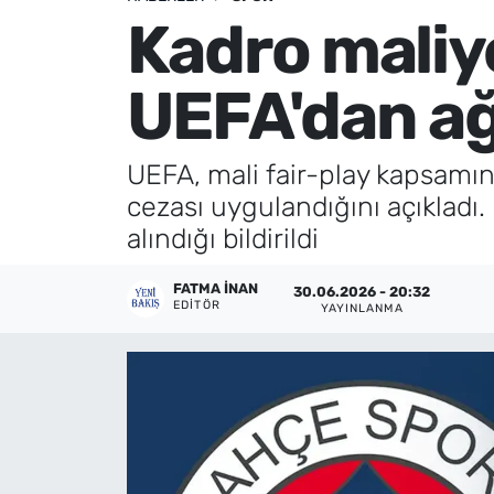
Kadro maliye
Künye
UEFA'dan ağ
İletişim
UEFA, mali fair-play kapsam
cezası uygulandığını açıkladı. 
alındığı bildirildi
FATMA İNAN
30.06.2026 - 20:32
EDITÖR
YAYINLANMA