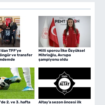
’dan TFF’ye
Milli sporcu İlke Özyüksel
Zöngür ve transfer
Mihrioğlu, Avrupa
ündemde
şampiyonu oldu
de 2. ve 3. hafta
Altay’a sezon öncesi ilk