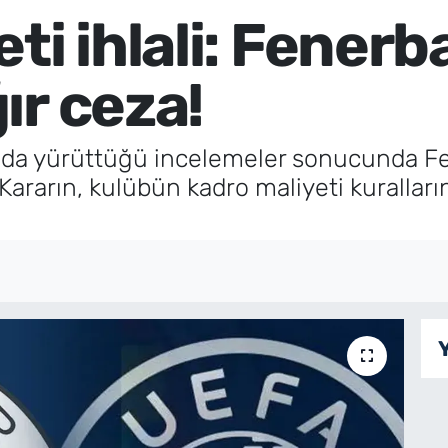
ti ihlali: Fener
ır ceza!
ında yürüttüğü incelemeler sonucunda 
Kararın, kulübün kadro maliyeti kurallarını