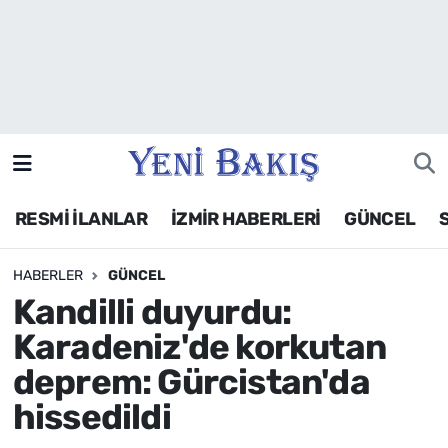
İzmir
Güncel
Ekonomi
RESMİ İLANLAR
İZMİR HABERLERİ
GÜNCEL
Siyaset
HABERLER
GÜNCEL
Asayiş / Polis-Adliye
Kandilli duyurdu:
Spor
Karadeniz'de korkutan
deprem: Gürcistan'da
Magazin
hissedildi
Foto Galeri