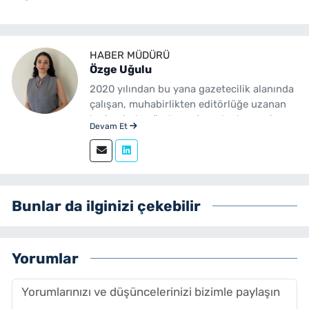
HABER MÜDÜRÜ
Özge Uğulu
2020 yılından bu yana gazetecilik alanında
çalışan, muhabirlikten editörlüğe uzanan
kariyerinde gündem, siyaset, ekonomi,
Devam Et
yerel yönetimler ve özel haberler başta
olmak üzere birçok alanda içerik üreten bir
gazetecidir. Ege Üniversitesi İletişim
Fakültesi Gazetecilik mezunudur.
yenibakishaber.com'da Haber Müdürü
Bunlar da ilginizi çekebilir
olarak çalışmalarını sürdürmektedir.
Yorumlar