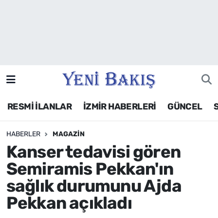
İzmir
Güncel
Ekonomi
RESMİ İLANLAR
İZMİR HABERLERİ
GÜNCEL
Siyaset
HABERLER
MAGAZIN
Asayiş / Polis-Adliye
Kanser tedavisi gören
Spor
Semiramis Pekkan'ın
sağlık durumunu Ajda
Magazin
Pekkan açıkladı
Foto Galeri