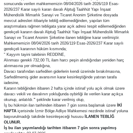
sonucunda verilen mahkememizin 08/04/2026 tarih 2026/119 Esas-
2026/237 Karar sayılı kararı davalı Alptuğ Taahhüt Yapı İnşaat
Künye
Mühendislik Mimarlık Sanayi ve Ticaret Anonim Şirketine dosyada
mevcut adresleri itibariyle tebliğ edilemediğinden, yapılan tüm
İletişim
araştırmalara rağmen tebligata yarar açık adresi tespit edilemediğinden
gerekçeli kararın davalı Alptuğ Taahhüt Yapı İnşaat Mühendislik Mimarlık
Sanayi ve Ticaret Anonim Şirketine ilanen tebliğine karar verilmiştir.
Mahkememizin 08/04/2026 tarih 2026/119 Esas-2026/237 Karar sayılı
gerekçeli kararının hüküm kısmında;
" Kayyım tayini talebinin REDDİNE,
Alınması gerekli 732,00 TL ilam harcı peşin alındığından yeniden harç
alınmasına yer olmadığına,
Davacı tarafından sarfedilen giderlerin kendi üzerinde bırakılmasına,
Sarfedilmemiş gider avansının karar kesinleştiğinde yatıran tarafa
iadesine,
Kararın tebliğinden itibaren 2 hafta içinde istinaf yolu açık olmak üzere
davacı vekili ve davalının yokluğunda oybirliği ile verilen karar açıkça
okunup, anlatıldı.
"
şeklinde karar verilmiş olup,
İş bu hükmün ilan tarihinden itibaren 7 gün sonra başlamak üzere
İKİ
HAFTA
içerisinde İzmir Bölge Adliye Mahkemesi nezdinde istinaf yoluna
başvurulmadığı takdirde kesinleşeceği hususu
İLANEN TEBLİĞ
OLUNUR.
İş bu ilan yayımlandığı tarihten itibaren 7 gün sonra yapılmış