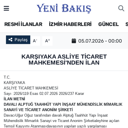
İzmir
RESMİ İLANLAR
İZMİR HABERLERİ
GÜNCEL
Güncel
Paylaş
-
+
05.07.2026 - 00:00
A
A
Ekonomi
KARŞIYAKA ASLİYE TİCARET
MAHKEMESİ'NDEN İLAN
Siyaset
T.C.
Asayiş / Polis-Adliye
KARŞIYAKA
ASLİYE TİCARET MAHKEMESİ
Sayı :2026/119 Esas 02.07.2026 2026/237 Karar
Spor
İLAN METNİ
DAVALI ALPTUĞ TAAHHÜT YAPI İNŞAAT MÜHENDİSLİK MİMARLIK
Magazin
SANAYİ VE TİCARET ANONİM ŞİRKETİ
DavacıUğur Oğuz tarafından davalı Alptuğ Taahhüt Yapı İnşaat
Mühendislik Mimarlık Sanayi ve Ticaret Anonim Şirketialeyhine açılan
Foto Galeri
Temsil Kayyımı Atanmasıdavasının yapılan yazılı yargılaması