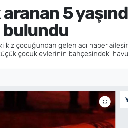
k aranan 5 yaşın
 bulundu
i kız çocuğundan gelen acı haber ailesin
çük çocuk evlerinin bahçesindeki havuzd