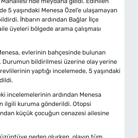
ya Mahallesi'nde meydana geldi. Edinilen
inde 5 yaşındaki Menesa Özel'e ulaşamayan
ldirdi. İhbarın ardından Bağlar İlçe
aile üyeleri bölgede arama çalışması
Menesa, evlerinin bahçesinde bulunan
 Durumun bildirilmesi üzerine olay yerine
görevlilerinin yaptığı incelemede, 5 yaşındaki
ildi.
eki incelemelerinin ardından Menesa
in ilgili kuruma gönderildi. Otopsi
ından küçük çocuğun cenazesi ailesine
 üzüntüye neden olurken, olayın tüm