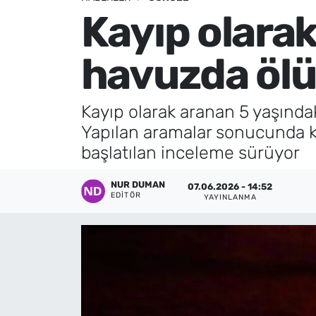
Kayıp olara
Künye
havuzda ölü
İletişim
Kayıp olarak aranan 5 yaşındak
Yapılan aramalar sonucunda kü
başlatılan inceleme sürüyor
NUR DUMAN
07.06.2026 - 14:52
EDITÖR
YAYINLANMA