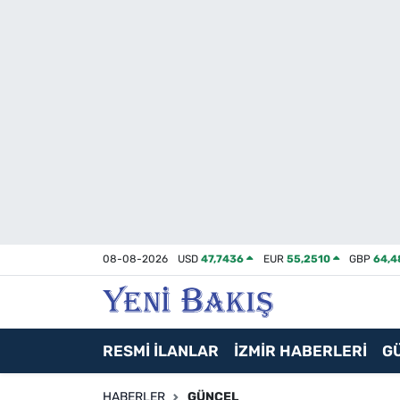
İzmir
Güncel
Ekonomi
Siyaset
Asayiş / Polis-Adliye
08-08-2026
USD
47,7436
EUR
55,2510
GBP
64,4
Spor
Magazin
RESMİ İLANLAR
İZMİR HABERLERİ
G
Foto Galeri
HABERLER
GÜNCEL