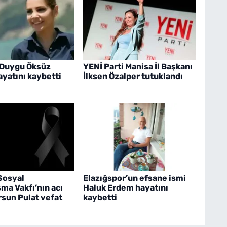
 Duygu Öksüz
YENİ Parti Manisa İl Başkanı
yatını kaybetti
İlksen Özalper tutuklandı
Sosyal
Elazığspor’un efsane ismi
ma Vakfı’nın acı
Haluk Erdem hayatını
rsun Pulat vefat
kaybetti