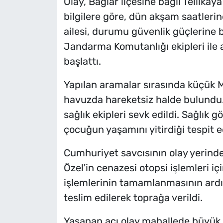
Olay, Bağlar ilçesine bağlı Tellika
bilgilere göre, dün akşam saatler
ailesi, durumu güvenlik güçlerine bi
Jandarma Komutanlığı ekipleri ile 
başlattı.
Yapılan aramalar sırasında küçük 
havuzda hareketsiz halde bulundu.
sağlık ekipleri sevk edildi. Sağlık 
çocuğun yaşamını yitirdiği tespit ed
Cumhuriyet savcısının olay yerind
Özel'in cenazesi otopsi işlemleri iç
işlemlerinin tamamlanmasının ard
teslim edilerek toprağa verildi.
Yaşanan acı olay mahallede büyük