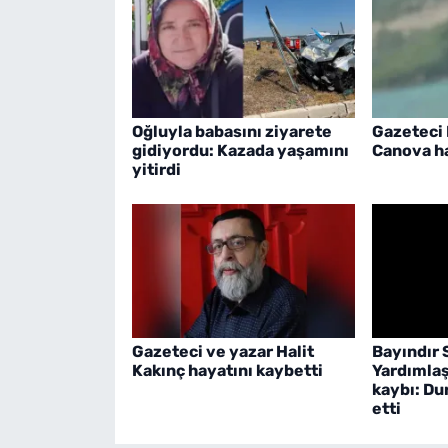
Oğluyla babasını ziyarete
Gazeteci
gidiyordu: Kazada yaşamını
Canova ha
yitirdi
Gazeteci ve yazar Halit
Bayındır 
Kakınç hayatını kaybetti
Yardımlaş
kaybı: Du
etti