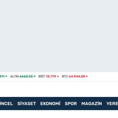
811
ALTIN
6660.55
BİST
13.779
BTC
64.944,08
ÜNCEL
SİYASET
EKONOMİ
SPOR
MAGAZİN
YERE