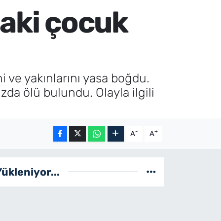
daki çocuk
i ve yakınlarını yasa boğdu.
a ölü bulundu. Olayla ilgili
-
+
A
A
Yükleniyor...