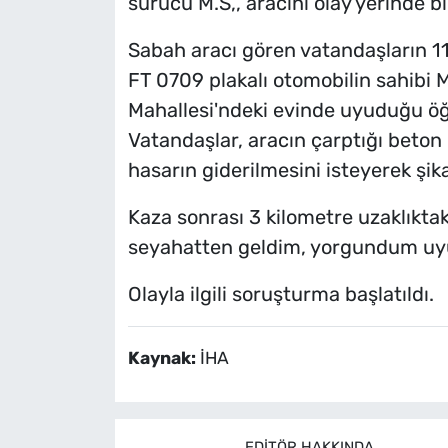
sürücü M.S,, aracını olay yerinde b
Sabah aracı gören vatandaşların 11
FT 0709 plakalı otomobilin sahibi M
Mahallesi'ndeki evinde uyuduğu öğr
Vatandaşlar, aracın çarptığı beton 
hasarın giderilmesini isteyerek şi
Kaza sonrası 3 kilometre uzaklıktak
seyahatten geldim, yorgundum u
Olayla ilgili soruşturma başlatıldı.
Kaynak:
İHA
EDITÖR HAKKINDA