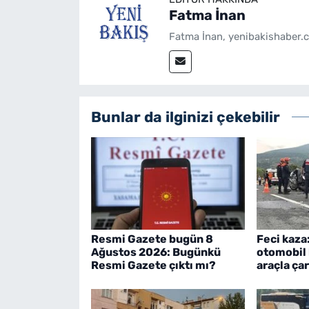
Fatma İnan
Fatma İnan, yenibakishaber.c
Bunlar da ilginizi çekebilir
Resmi Gazete bugün 8
Feci kaza
Ağustos 2026: Bugünkü
otomobil 
Resmi Gazete çıktı mı?
araçla çar