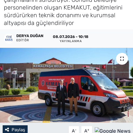
personelinden oluşan KEMAKUT, eğitimlerini
Künye
sürdürürken teknik donanımı ve kurumsal
altyapısı da güçlendiriliyor
İletişim
DERYA DUĞAN
08.07.2026 - 10:18
EDITÖR
YAYINLANMA
Paylaş
-
+
A
A