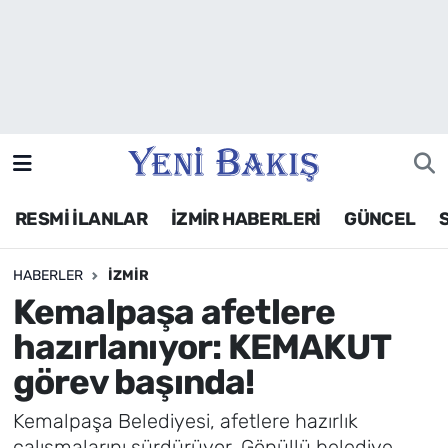
İzmir
Güncel
Ekonomi
RESMİ İLANLAR
İZMİR HABERLERİ
GÜNCEL
Siyaset
HABERLER
İZMIR
Asayiş / Polis-Adliye
Kemalpaşa afetlere
Spor
hazırlanıyor: KEMAKUT
görev başında!
Magazin
Kemalpaşa Belediyesi, afetlere hazırlık
Foto Galeri
çalışmalarını sürdürüyor. Gönüllü belediye