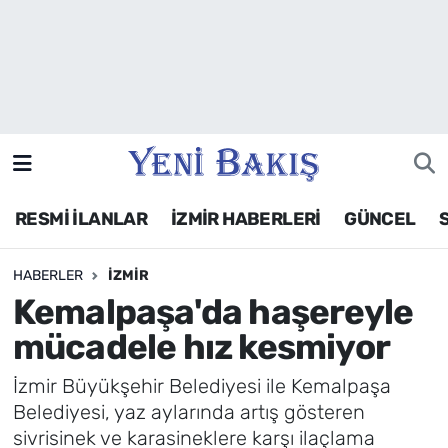
İzmir
Güncel
Ekonomi
RESMİ İLANLAR
İZMİR HABERLERİ
GÜNCEL
Siyaset
HABERLER
İZMIR
Asayiş / Polis-Adliye
Kemalpaşa'da haşereyle
Spor
mücadele hız kesmiyor
Magazin
İzmir Büyükşehir Belediyesi ile Kemalpaşa
Belediyesi, yaz aylarında artış gösteren
Foto Galeri
sivrisinek ve karasineklere karşı ilaçlama