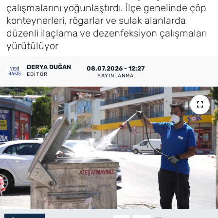
çalışmalarını yoğunlaştırdı. İlçe genelinde çöp
Künye
konteynerleri, rögarlar ve sulak alanlarda
düzenli ilaçlama ve dezenfeksiyon çalışmaları
İletişim
yürütülüyor
DERYA DUĞAN
08.07.2026 - 12:27
EDITÖR
YAYINLANMA