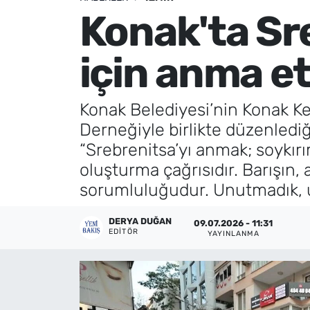
Konak'ta Sre
Künye
için anma et
İletişim
Konak Belediyesi’nin Konak K
Derneğiyle birlikte düzenled
“Srebrenitsa’yı anmak; soykırım
oluşturma çağrısıdır. Barışın,
sorumluluğudur. Unutmadık, 
DERYA DUĞAN
09.07.2026 - 11:31
EDITÖR
YAYINLANMA