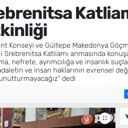
brenitsa Katliamı
kinliği
ent Konseyi ve Gültepe Makedonya Göçm
iği Srebrenitsa Katliamı anmasında konu
a, nefrete, ayrımcılığa ve insanlık suçlar
 adaletin ve insan haklarının evrensel d
unutturmayacağız” dedi