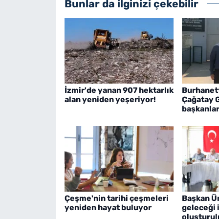
Bunlar da ilginizi çekebilir
İzmir'de yanan 907 hektarlık
Burhanett
alan yeniden yeşeriyor!
Çağatay G
başkanlar
Çeşme'nin tarihi çeşmeleri
Başkan Ü
yeniden hayat buluyor
geleceği i
oluşturul