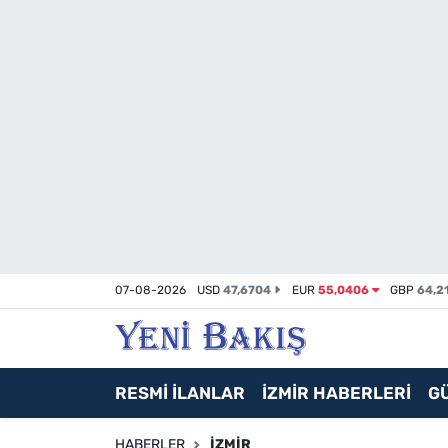
İzmir
Güncel
Ekonomi
Siyaset
Asayiş / Polis-Adliye
07-08-2026
USD
47,6704
EUR
55,0406
GBP
64,2
Spor
Magazin
RESMİ İLANLAR
İZMİR HABERLERİ
G
Foto Galeri
HABERLER
İZMIR