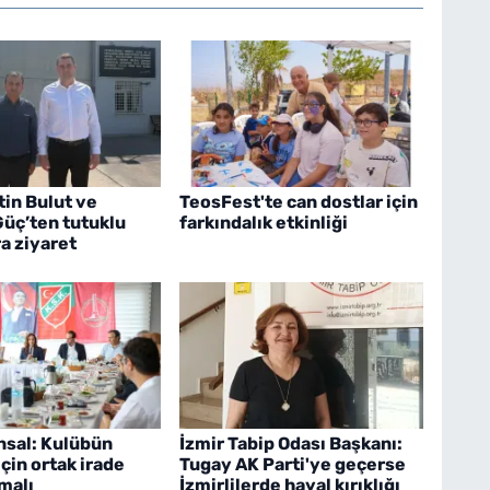
in Bulut ve
TeosFest'te can dostlar için
üç’ten tutuklu
farkındalık etkinliği
a ziyaret
nsal: Kulübün
İzmir Tabip Odası Başkanı:
çin ortak irade
Tugay AK Parti'ye geçerse
malı
İzmirlilerde hayal kırıklığı