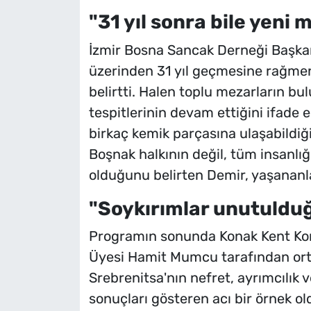
"31 yıl sonra bile yeni
İzmir Bosna Sancak Derneği Başkan
üzerinden 31 yıl geçmesine rağmen
belirtti. Halen toplu mezarların b
tespitlerinin devam ettiğini ifade e
birkaç kemik parçasına ulaşabildiği
Boşnak halkının değil, tüm insanlığı
olduğunu belirten Demir, yaşananl
"Soykırımlar unutuldu
Programın sonunda Konak Kent Kon
Üyesi Hamit Mumcu tarafından ort
Srebrenitsa'nın nefret, ayrımcılık v
sonuçları gösteren acı bir örnek ol