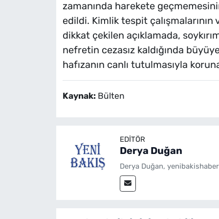
zamanında harekete geçmemesinin de
edildi. Kimlik tespit çalışmalarını
dikkat çekilen açıklamada, soykırı
nefretin cezasız kaldığında büyüyec
hafızanın canlı tutulmasıyla koruna
Kaynak:
Bülten
EDITÖR
Derya Duğan
Derya Duğan, yenibakishaber