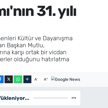
'nın 31. yılı
enleri Kültür ve Dayanışma
şan Başkan Mutlu,
ına karşı ortak bir vicdan
eğerler olduğunu hatırlatma
-
+
A
A
Yükleniyor...