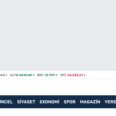
143
ALTIN
6510.40
BİST
13.799
BTC
64.225,61
ÜNCEL
SİYASET
EKONOMİ
SPOR
MAGAZİN
YERE