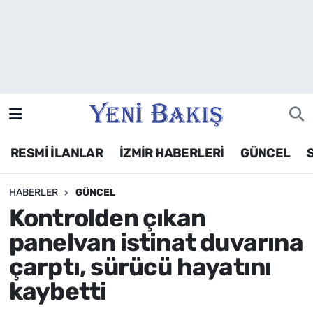
İzmir
Güncel
Ekonomi
RESMİ İLANLAR
İZMİR HABERLERİ
GÜNCEL
Siyaset
HABERLER
GÜNCEL
Asayiş / Polis-Adliye
Kontrolden çıkan
Spor
panelvan istinat duvarına
çarptı, sürücü hayatını
Magazin
kaybetti
Foto Galeri