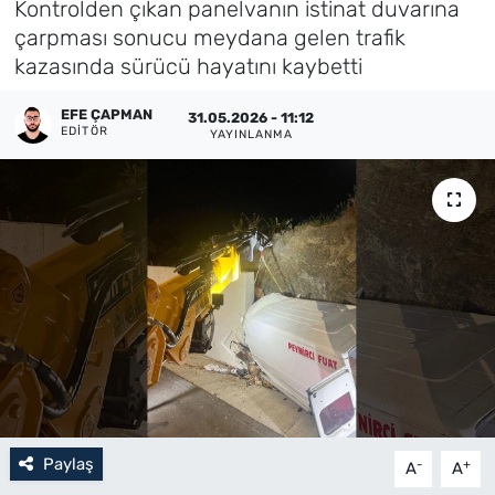
Kontrolden çıkan panelvanın istinat duvarına
çarpması sonucu meydana gelen trafik
Künye
kazasında sürücü hayatını kaybetti
İletişim
EFE ÇAPMAN
31.05.2026 - 11:12
EDITÖR
YAYINLANMA
Paylaş
-
+
A
A