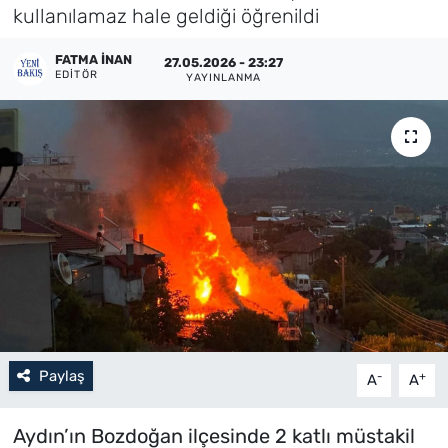
kullanılamaz hale geldiği öğrenildi
Künye
FATMA İNAN
27.05.2026 - 23:27
EDITÖR
YAYINLANMA
İletişim
Paylaş
-
+
A
A
Aydın’ın Bozdoğan ilçesinde 2 katlı müstakil