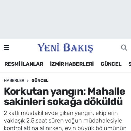
İzmir
Güncel
Ekonomi
RESMİ İLANLAR
İZMİR HABERLERİ
GÜNCEL
Siyaset
HABERLER
GÜNCEL
Asayiş / Polis-Adliye
Korkutan yangın: Mahalle
Spor
sakinleri sokağa döküldü
Magazin
2 katlı müstakil evde çıkan yangın, ekiplerin
yaklaşık 2,5 saat süren yoğun müdahalesiyle
Foto Galeri
kontrol altına alınırken, evin büyük bölümünün