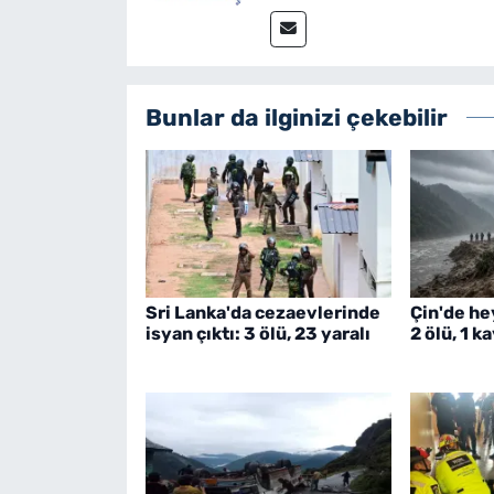
Bunlar da ilginizi çekebilir
Sri Lanka'da cezaevlerinde
Çin'de he
isyan çıktı: 3 ölü, 23 yaralı
2 ölü, 1 k