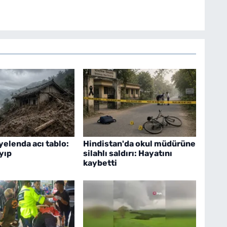
yelenda acı tablo:
Hindistan'da okul müdürüne
ayıp
silahlı saldırı: Hayatını
kaybetti