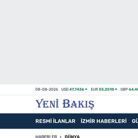
İzmir
Güncel
Ekonomi
Siyaset
Asayiş / Polis-Adliye
08-08-2026
USD
47,7436
EUR
55,2510
GBP
64,4
Spor
Magazin
RESMİ İLANLAR
İZMİR HABERLERİ
G
Foto Galeri
HABERLER
DÜNYA