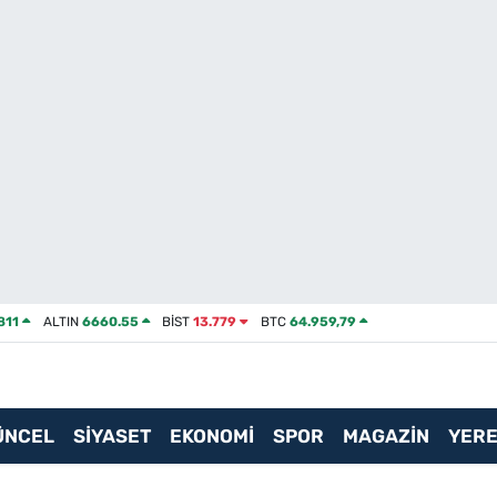
811
ALTIN
6660.55
BİST
13.779
BTC
64.959,79
ÜNCEL
SİYASET
EKONOMİ
SPOR
MAGAZİN
YERE