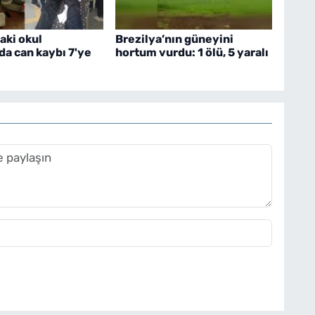
aki okul
Brezilya’nın güneyini
nda can kaybı 7'ye
hortum vurdu: 1 ölü, 5 yaralı