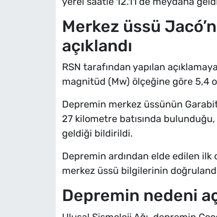
yerel saatle 12.11’de meydana geldi
Merkez üssü Jacó’nu
açıklandı
RSN tarafından yapılan açıklama
magnitüd (Mw) ölçeğine göre 5,4 ol
Depremin merkez üssünün Garabito
27 kilometre batısında bulunduğu,
geldiği bildirildi.
Depremin ardından elde edilen ilk o
merkez üssü bilgilerinin doğrulandı
Depremin nedeni aç
Ulusal Sismoloji Ağı, depremin Coc