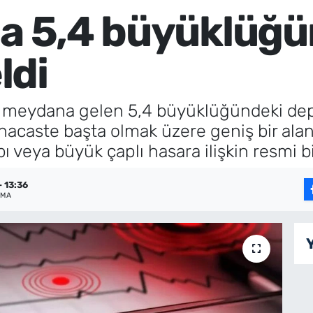
da 5,4 büyüklüğ
ldi
e meydana gelen 5,4 büyüklüğündeki dep
anacaste başta olmak üzere geniş bir ala
bı veya büyük çaplı hasara ilişkin resmi b
 13:36
NMA