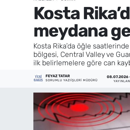
Kosta Rika’
Künye
meydana ge
İletişim
Kosta Rika’da öğle saatlerind
bölgesi, Central Valley ve Gu
ilk belirlemelere göre can kay
FEYAZ TATAR
08.07.2026 -
SORUMLU YAZIIŞLERI MÜDÜRÜ
YAYINLA