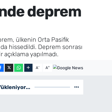
ünde deprem
rem, ülkenin Orta Pasifik
nda hissedildi. Deprem sonrası
ir açıklama yapılmadı.
-
+
A
A
Yükleniyor...