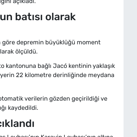
ğini açıkladı.
n batısı olarak
ya göre depremin büyüklüğü moment
arak ölçüldü.
 kantonuna bağlı Jacó kentinin yaklaşık
 yerin 22 kilometre derinliğinde meydana
tomatik verilerin gözden geçirildiği ve
ğı kaydedildi.
ıklandı
os Levhası’nın Karayip Levhası’nın altına