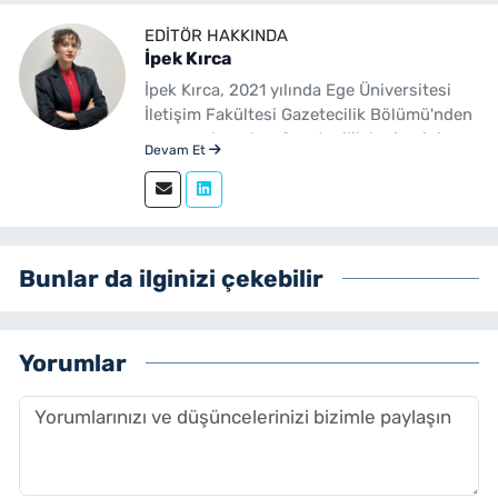
EDITÖR HAKKINDA
İpek Kırca
İpek Kırca, 2021 yılında Ege Üniversitesi
İletişim Fakültesi Gazetecilik Bölümü'nden
mezun olmuştur. Gazetecilik kariyerini
Devam Et
sürdüren Kırca, 2023 yılından bu yana
yenibakishaber.com bünyesinde muhabir
ve editör olarak görev yapmaktadır.
Bunlar da ilginizi çekebilir
Yorumlar