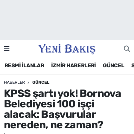
İzmir
Güncel
Ekonomi
RESMİ İLANLAR
İZMİR HABERLERİ
GÜNCEL
Siyaset
HABERLER
GÜNCEL
Asayiş / Polis-Adliye
KPSS şartı yok! Bornova
Spor
Belediyesi 100 işçi
alacak: Başvurular
Magazin
nereden, ne zaman?
Foto Galeri