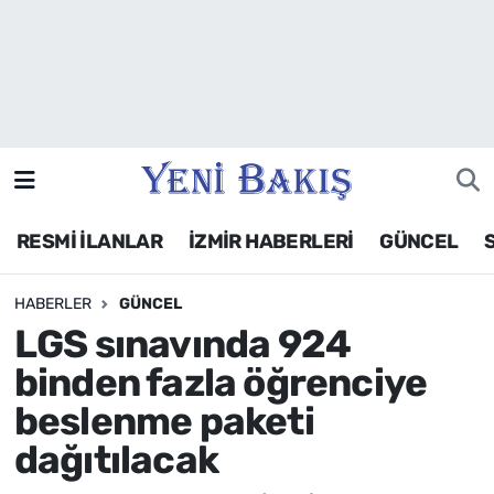
İzmir
Güncel
Ekonomi
RESMİ İLANLAR
İZMİR HABERLERİ
GÜNCEL
Siyaset
HABERLER
GÜNCEL
Asayiş / Polis-Adliye
LGS sınavında 924
Spor
binden fazla öğrenciye
beslenme paketi
Magazin
dağıtılacak
Foto Galeri