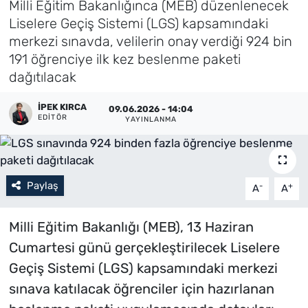
Milli Eğitim Bakanlığınca (MEB) düzenlenecek
Liselere Geçiş Sistemi (LGS) kapsamındaki
Künye
merkezi sınavda, velilerin onay verdiği 924 bin
191 öğrenciye ilk kez beslenme paketi
İletişim
dağıtılacak
İPEK KIRCA
09.06.2026 - 14:04
EDITÖR
YAYINLANMA
Paylaş
-
+
A
A
Milli Eğitim Bakanlığı (MEB), 13 Haziran
Cumartesi günü gerçekleştirilecek Liselere
Geçiş Sistemi (LGS) kapsamındaki merkezi
sınava katılacak öğrenciler için hazırlanan