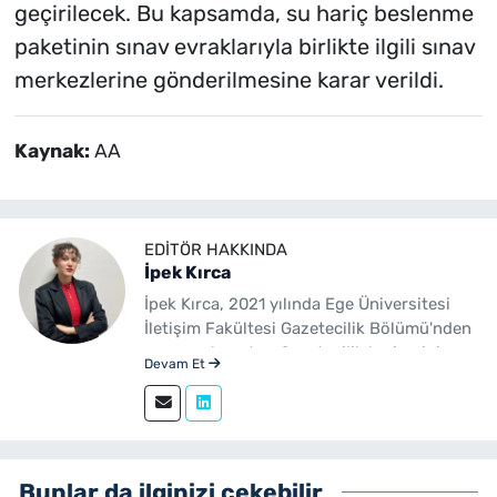
geçirilecek. Bu kapsamda, su hariç beslenme
paketinin sınav evraklarıyla birlikte ilgili sınav
merkezlerine gönderilmesine karar verildi.
Kaynak:
AA
EDITÖR HAKKINDA
İpek Kırca
İpek Kırca, 2021 yılında Ege Üniversitesi
İletişim Fakültesi Gazetecilik Bölümü'nden
mezun olmuştur. Gazetecilik kariyerini
Devam Et
sürdüren Kırca, 2023 yılından bu yana
yenibakishaber.com bünyesinde muhabir
ve editör olarak görev yapmaktadır.
Bunlar da ilginizi çekebilir