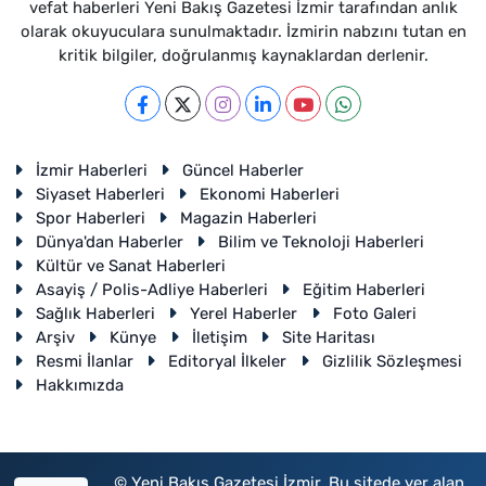
vefat haberleri Yeni Bakış Gazetesi İzmir tarafından anlık
olarak okuyuculara sunulmaktadır. İzmirin nabzını tutan en
kritik bilgiler, doğrulanmış kaynaklardan derlenir.
İzmir Haberleri
Güncel Haberler
Siyaset Haberleri
Ekonomi Haberleri
Spor Haberleri
Magazin Haberleri
Dünya'dan Haberler
Bilim ve Teknoloji Haberleri
Kültür ve Sanat Haberleri
Asayiş / Polis-Adliye Haberleri
Eğitim Haberleri
Sağlık Haberleri
Yerel Haberler
Foto Galeri
Arşiv
Künye
İletişim
Site Haritası
Resmi İlanlar
Editoryal İlkeler
Gizlilik Sözleşmesi
Hakkımızda
© Yeni Bakış Gazetesi İzmir. Bu sitede yer alan