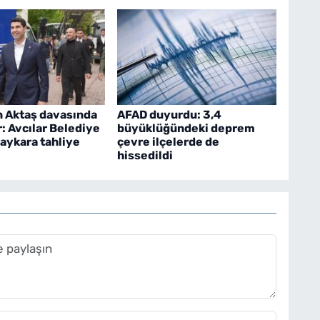
n Aktaş davasında
AFAD duyurdu: 3,4
r: Avcılar Belediye
büyüklüğündeki deprem
aykara tahliye
çevre ilçelerde de
hissedildi