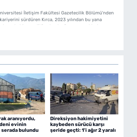
Üniversitesi İletişim Fakültesi Gazetecilik Bölümü'nden
kariyerini sürdüren Kırca, 2023 yılından bu yana
de muhabir ve editör olarak görev yapmaktadır.
rak aranıyordu,
Direksiyon hakimiyetini
deni evinin
kaybeden sürücü karşı
 serada bulundu
şeride geçti: 1'i ağır 2 yaralı