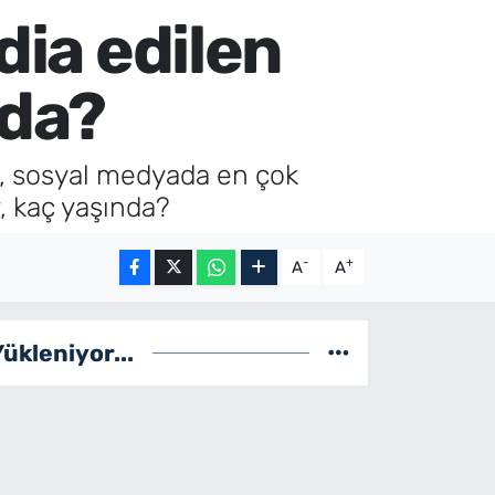
dia edilen
nda?
ın, sosyal medyada en çok
r, kaç yaşında?
-
+
A
A
Yükleniyor...