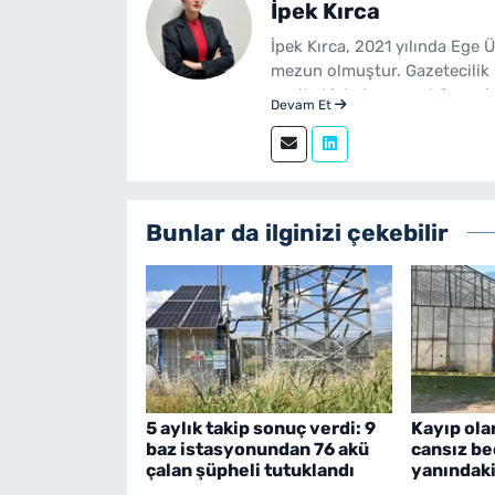
İpek Kırca
İpek Kırca, 2021 yılında Ege 
mezun olmuştur. Gazetecilik 
yenibakishaber.com bünyesin
Devam Et
Bunlar da ilginizi çekebilir
5 aylık takip sonuç verdi: 9
Kayıp ola
baz istasyonundan 76 akü
cansız be
çalan şüpheli tutuklandı
yanındaki