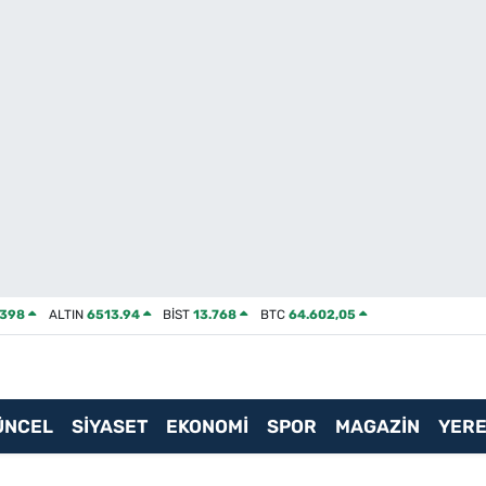
2398
ALTIN
6513.94
BİST
13.768
BTC
64.602,05
ÜNCEL
SİYASET
EKONOMİ
SPOR
MAGAZİN
YERE