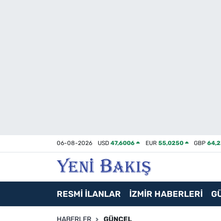
İzmir
Güncel
Ekonomi
Siyaset
Asayiş / Polis-Adliye
06-08-2026
USD
47,6006
EUR
55,0250
GBP
64,
Spor
Magazin
RESMİ İLANLAR
İZMİR HABERLERİ
G
Foto Galeri
HABERLER
GÜNCEL