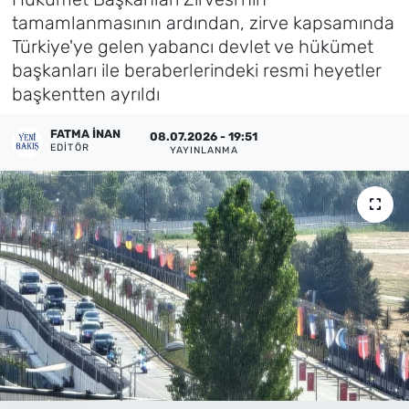
tamamlanmasının ardından, zirve kapsamında
Künye
Türkiye'ye gelen yabancı devlet ve hükümet
başkanları ile beraberlerindeki resmi heyetler
İletişim
başkentten ayrıldı
FATMA İNAN
08.07.2026 - 19:51
EDITÖR
YAYINLANMA