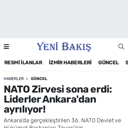
İzmir
Güncel
Ekonomi
RESMİ İLANLAR
İZMİR HABERLERİ
GÜNCEL
Siyaset
HABERLER
GÜNCEL
Asayiş / Polis-Adliye
NATO Zirvesi sona erdi:
Spor
Liderler Ankara'dan
ayrılıyor!
Magazin
Ankara'da gerçekleştirilen 36. NATO Devlet ve
Foto Galeri
Hükümet Başkanları Zirvesi'nin