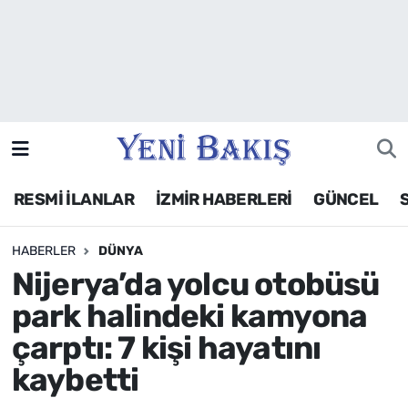
İzmir
Güncel
Ekonomi
RESMİ İLANLAR
İZMİR HABERLERİ
GÜNCEL
Siyaset
HABERLER
DÜNYA
Asayiş / Polis-Adliye
Nijerya’da yolcu otobüsü
Spor
park halindeki kamyona
çarptı: 7 kişi hayatını
Magazin
kaybetti
Foto Galeri