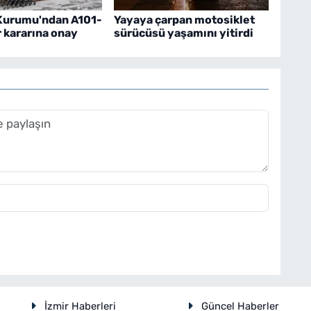
Kurumu'ndan A101-
Yayaya çarpan motosiklet
 kararına onay
sürücüsü yaşamını yitirdi
İzmir Haberleri
Güncel Haberler