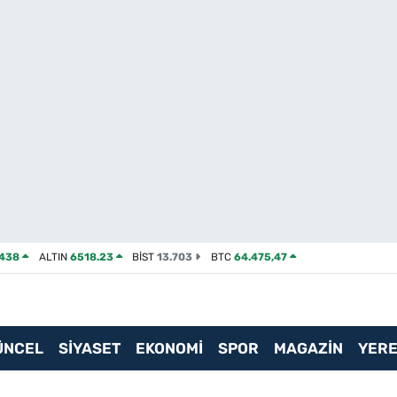
2438
ALTIN
6518.23
BİST
13.703
BTC
64.475,47
ÜNCEL
SİYASET
EKONOMİ
SPOR
MAGAZİN
YERE