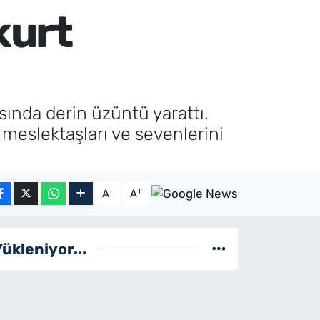
kurt
ında derin üzüntü yarattı.
 meslektaşları ve sevenlerini
-
+
A
A
Yükleniyor...