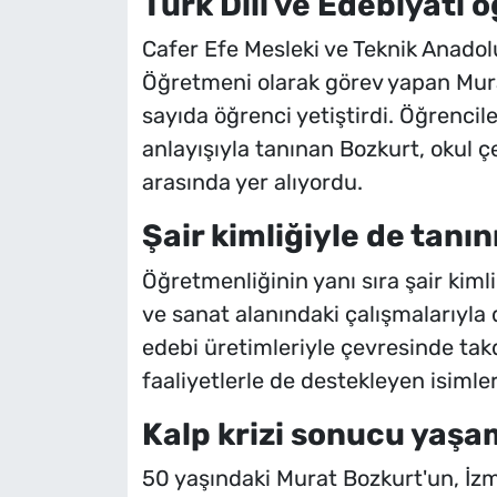
Türk Dili ve Edebiyatı 
Cafer Efe Mesleki ve Teknik Anadolu
Öğretmeni olarak görev yapan Mura
sayıda öğrenci yetiştirdi. Öğrencil
anlayışıyla tanınan Bozkurt, okul ç
arasında yer alıyordu.
Şair kimliğiyle de tanı
Öğretmenliğinin yanı sıra şair kiml
ve sanat alanındaki çalışmalarıyla 
edebi üretimleriyle çevresinde tak
faaliyetlerle de destekleyen isimle
Kalp krizi sonucu yaşam
50 yaşındaki Murat Bozkurt'un, İzmir