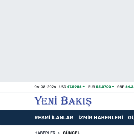
İzmir
Güncel
Ekonomi
Siyaset
Asayiş / Polis-Adliye
06-08-2026
USD
47,5986
EUR
55,0700
GBP
64,
Spor
Magazin
RESMİ İLANLAR
İZMİR HABERLERİ
G
Foto Galeri
HABERLER
GÜNCEL