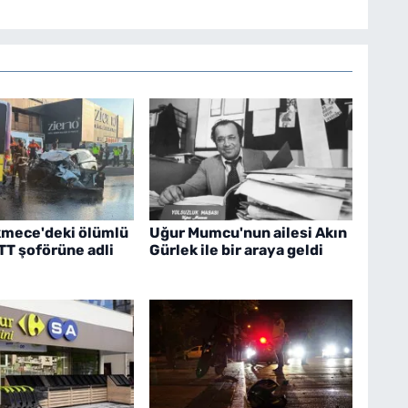
mece'deki ölümlü
Uğur Mumcu'nun ailesi Akın
TT şoförüne adli
Gürlek ile bir araya geldi