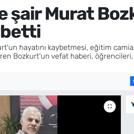
 şair Murat Boz
betti
t'un hayatını kaybetmesi, eğitim camias
iren Bozkurt'un vefat haberi, öğrencileri,