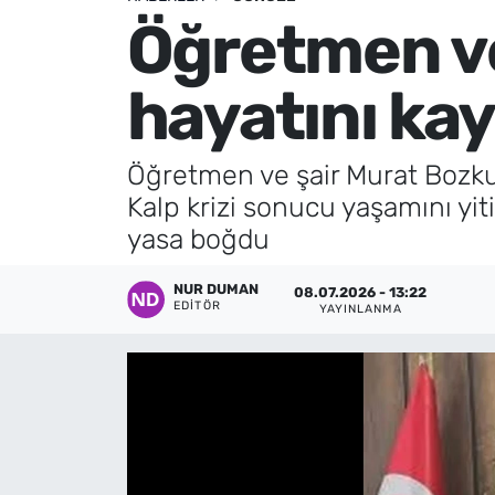
Öğretmen ve
Künye
hayatını kay
İletişim
Öğretmen ve şair Murat Bozkur
Kalp krizi sonucu yaşamını yit
yasa boğdu
NUR DUMAN
08.07.2026 - 13:22
EDITÖR
YAYINLANMA