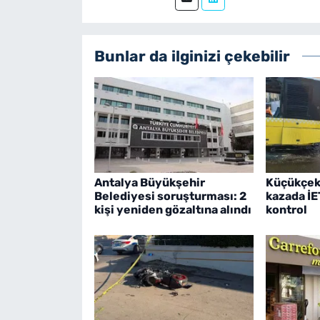
Bunlar da ilginizi çekebilir
Antalya Büyükşehir
Küçükçek
Belediyesi soruşturması: 2
kazada İE
kişi yeniden gözaltına alındı
kontrol