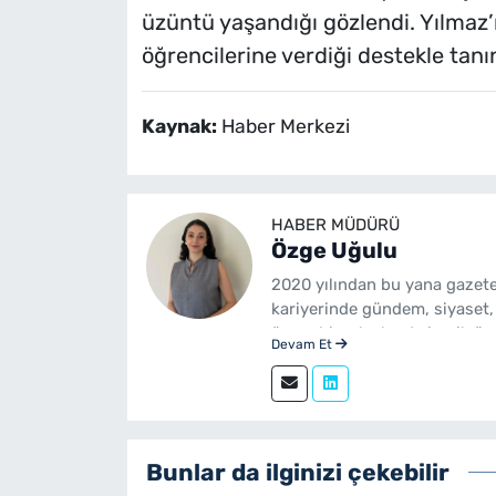
üzüntü yaşandığı gözlendi. Yılmaz’ın
öğrencilerine verdiği destekle tanınd
Kaynak:
Haber Merkezi
HABER MÜDÜRÜ
Özge Uğulu
2020 yılından bu yana gazete
kariyerinde gündem, siyaset,
üzere birçok alanda içerik üre
Devam Et
Gazetecilik mezunudur. yeni
sürdürmektedir.
Bunlar da ilginizi çekebilir