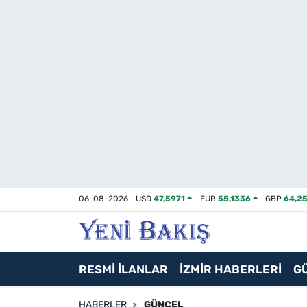
İzmir
Güncel
Ekonomi
Siyaset
Asayiş / Polis-Adliye
06-08-2026
USD
47,5971
EUR
55,1336
GBP
64,2
Spor
Magazin
RESMİ İLANLAR
İZMİR HABERLERİ
G
Foto Galeri
HABERLER
GÜNCEL