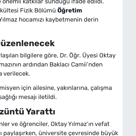
e önemli katkılar sunduğu ifade edildi.
kültesi Fizik Bölümü
Öğretim
 Yılmaz hocamızı kaybetmenin derin
Düzenlenecek
aşılan bilgilere göre, Dr. Öğr. Üyesi Oktay
amazının ardından Baklacı Camii’nden
a verilecek.
syen için ailesine, yakınlarına, çalışma
ğlığı mesajı iletildi.
üntü Yarattı
r ve öğrenciler, Oktay Yılmaz’ın vefat
ı paylaşırken, üniversite çevresinde büyük