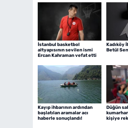
İstanbul basketbol
Kadıköy 
altyapısının sevilen ismi
Betül Sen
Ercan Kahraman vefat etti
Kayıp ihbarının ardından
Düğün sa
başlatılan aramalar acı
kumarhan
haberle sonuçlandı!
kişiye re