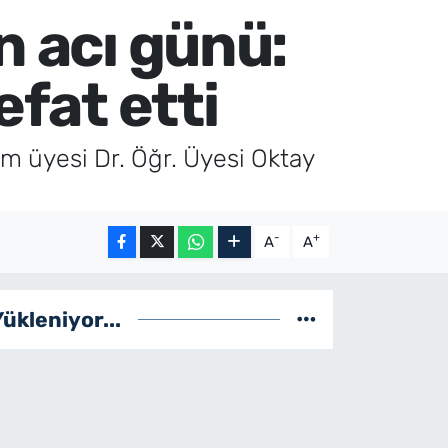
n acı günü:
efat etti
m üyesi Dr. Öğr. Üyesi Oktay
-
+
A
A
Yükleniyor...