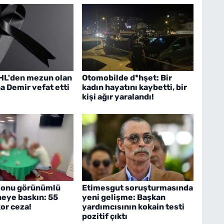
İHL'den mezun olan
Otomobilde d*hşet: Bir
a Demir vefat etti
kadın hayatını kaybetti, bir
kişi ağır yaralandı!
lonu görünümlü
Etimesgut soruşturmasında
eye baskın: 55
yeni gelişme: Başkan
kor ceza!
yardımcısının kokain testi
pozitif çıktı