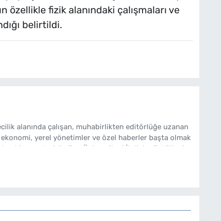
 özellikle fizik alanındaki çalışmaları ve
ığı belirtildi.
cilik alanında çalışan, muhabirlikten editörlüğe uzanan
 ekonomi, yerel yönetimler ve özel haberler başta olmak
ten bir gazetecidir. Ege Üniversitesi İletişim Fakültesi
bakishaber.com'da Haber Müdürü olarak çalışmalarını