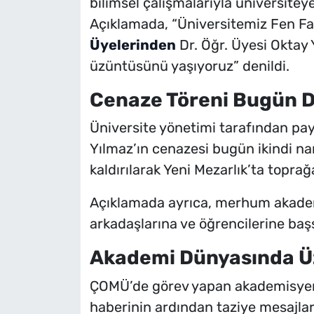
bilimsel çalışmalarıyla üniversitey
Açıklamada, “Üniversitemiz Fen Fa
Üyelerinden
Dr. Öğr. Üyesi Oktay
üzüntüsünü yaşıyoruz” denildi.
Cenaze Töreni Bugün 
Üniversite yönetimi tarafından payl
Yılmaz’ın cenazesi bugün ikindi n
kaldırılarak Yeni Mezarlık’ta toprağ
Açıklamada ayrıca, merhum akademi
arkadaşlarına ve öğrencilerine başsa
Akademi Dünyasında Üz
ÇOMÜ’de görev yapan akademisyenle
haberinin ardından taziye mesajlar