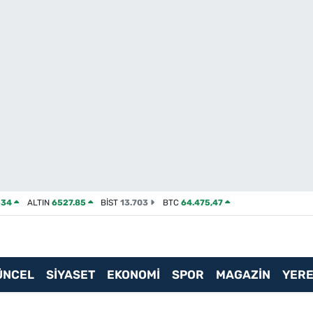
534
ALTIN
6527.85
BİST
13.703
BTC
64.475,47
ÜNCEL
SİYASET
EKONOMİ
SPOR
MAGAZİN
YERE