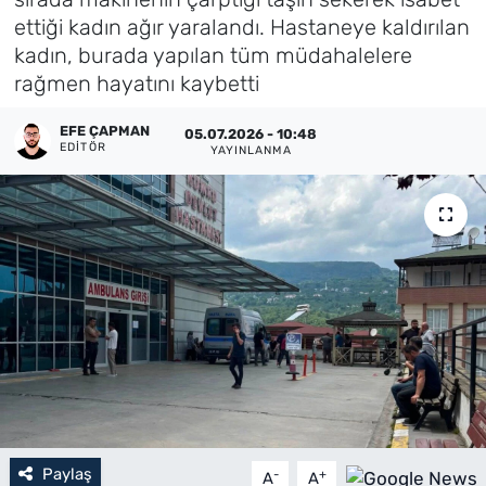
ettiği kadın ağır yaralandı. Hastaneye kaldırılan
Künye
kadın, burada yapılan tüm müdahalelere
rağmen hayatını kaybetti
İletişim
EFE ÇAPMAN
05.07.2026 - 10:48
EDITÖR
YAYINLANMA
Paylaş
-
+
A
A