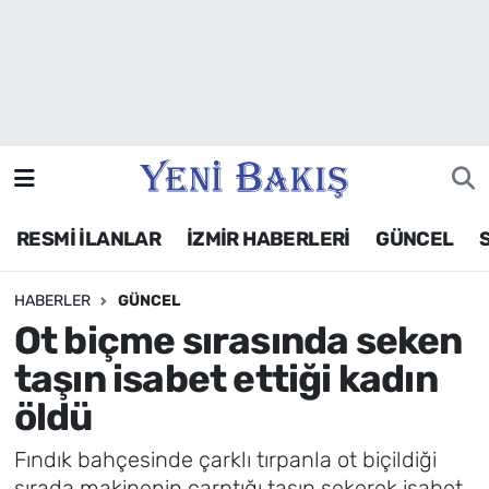
İzmir
Güncel
Ekonomi
RESMİ İLANLAR
İZMİR HABERLERİ
GÜNCEL
Siyaset
HABERLER
GÜNCEL
Asayiş / Polis-Adliye
Ot biçme sırasında seken
Spor
taşın isabet ettiği kadın
öldü
Magazin
Fındık bahçesinde çarklı tırpanla ot biçildiği
Foto Galeri
sırada makinenin çarptığı taşın sekerek isabet