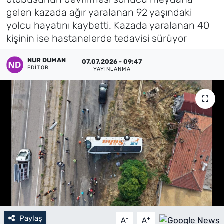
gelen kazada ağır yaralanan 92 yaşındaki
Künye
yolcu hayatını kaybetti. Kazada yaralanan 40
kişinin ise hastanelerde tedavisi sürüyor
İletişim
NUR DUMAN
07.07.2026 - 09:47
EDITÖR
YAYINLANMA
Paylaş
-
+
A
A