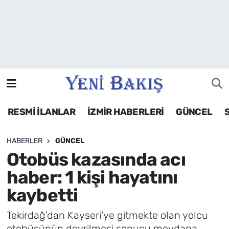
İzmir
Güncel
Ekonomi
RESMİ İLANLAR
İZMİR HABERLERİ
GÜNCEL
Siyaset
HABERLER
GÜNCEL
Asayiş / Polis-Adliye
Otobüs kazasında acı
Spor
haber: 1 kişi hayatını
kaybetti
Magazin
Tekirdağ'dan Kayseri'ye gitmekte olan yolcu
Foto Galeri
otobüsünün devrilmesi sonucu meydana